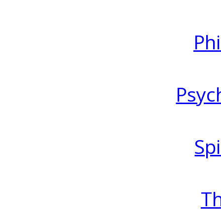
Ph
Psyc
Spi
T