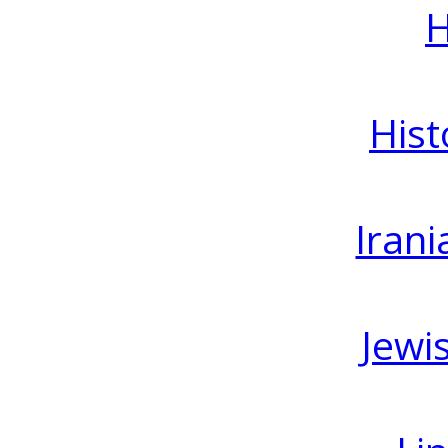
H
Hist
Irani
Jewi