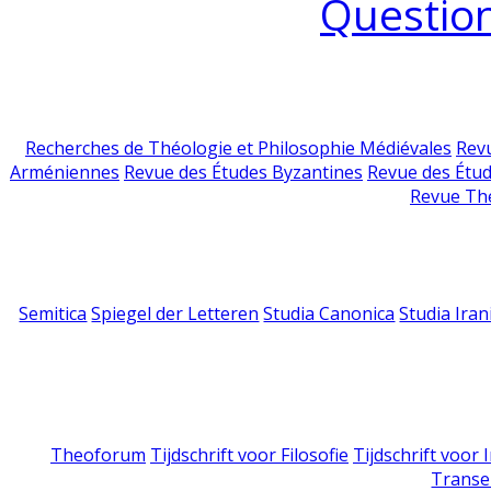
Question
Recherches de Théologie et Philosophie Médiévales
Revu
Arméniennes
Revue des Études Byzantines
Revue des Étu
Revue Th
Semitica
Spiegel der Letteren
Studia Canonica
Studia Iran
Theoforum
Tijdschrift voor Filosofie
Tijdschrift voor
Transe