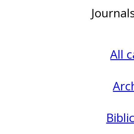
Journal
All 
Arc
Bibli