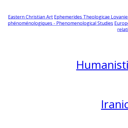
Eastern Christian Art
Ephemerides Theologicae Lovani
phénoménologiques - Phenomenological Studies
Europ
relat
Humanisti
Irani