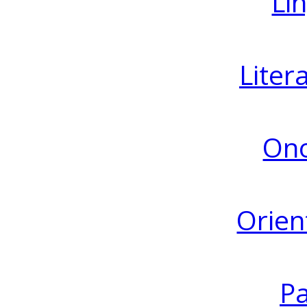
Lin
Liter
Ono
Orien
Pa