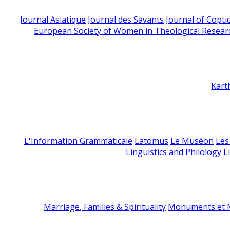
Journal Asiatique
Journal des Savants
Journal of Copti
European Society of Women in Theological Resear
Kart
L'Information Grammaticale
Latomus
Le Muséon
Les
Linguistics and Philology
L
Marriage, Families & Spirituality
Monuments et M