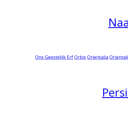
Na
Ons Geestelijk Erf
Orbis
Orientalia
Oriental
Pers