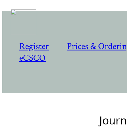
Register
Prices & Orderi
eCSCO
Journ