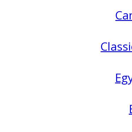
Ca
Classi
Eg