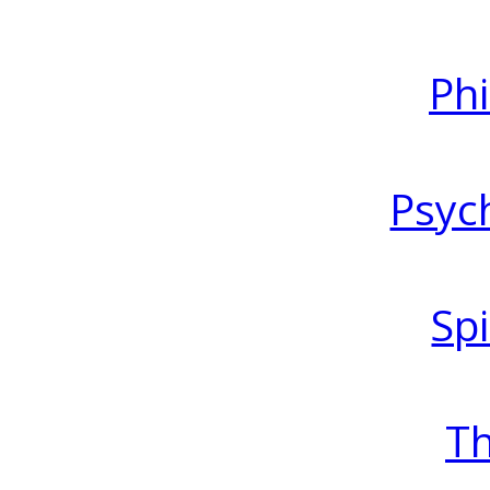
Ph
Psyc
Spi
T