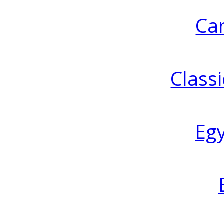
Ca
Classi
Eg