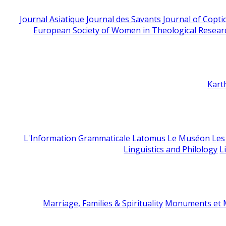
Journal Asiatique
Journal des Savants
Journal of Copti
European Society of Women in Theological Resear
Kart
L'Information Grammaticale
Latomus
Le Muséon
Les
Linguistics and Philology
L
Marriage, Families & Spirituality
Monuments et M