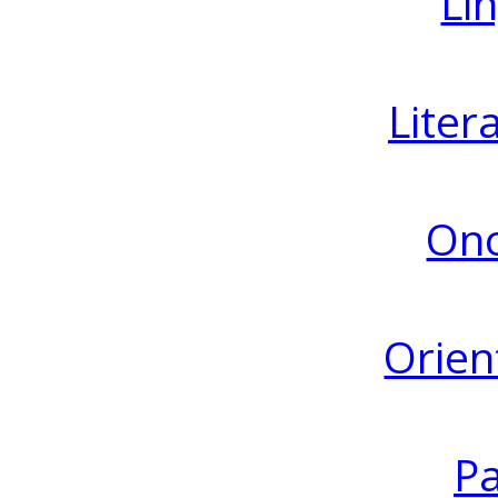
Lin
Liter
Ono
Orien
Pa