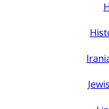
H
Hist
Irani
Jewi