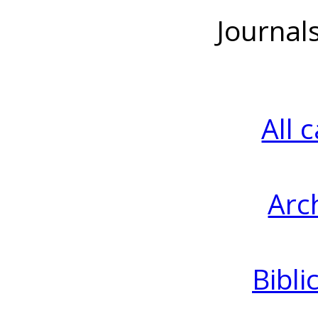
Journal
All 
Arc
Bibli