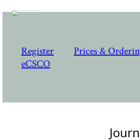
Register
Prices & Orderi
eCSCO
Journ