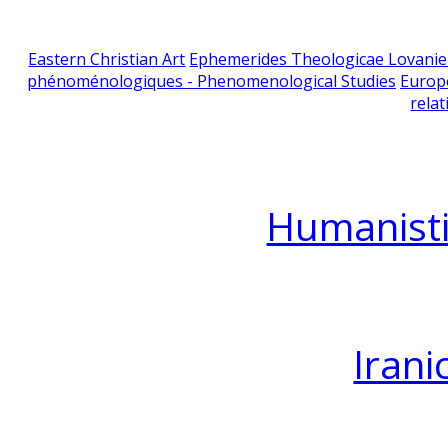
Eastern Christian Art
Ephemerides Theologicae Lovani
phénoménologiques - Phenomenological Studies
Europ
relat
Humanisti
Irani