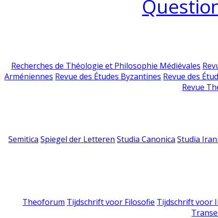
Question
Recherches de Théologie et Philosophie Médiévales
Revu
Arméniennes
Revue des Études Byzantines
Revue des Étu
Revue Th
Semitica
Spiegel der Letteren
Studia Canonica
Studia Iran
Theoforum
Tijdschrift voor Filosofie
Tijdschrift voor
Transe