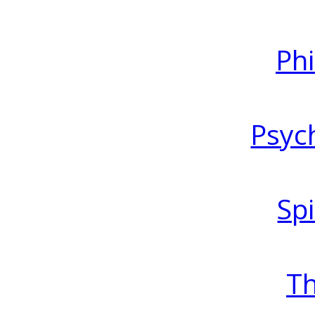
Ph
Psyc
Spi
T