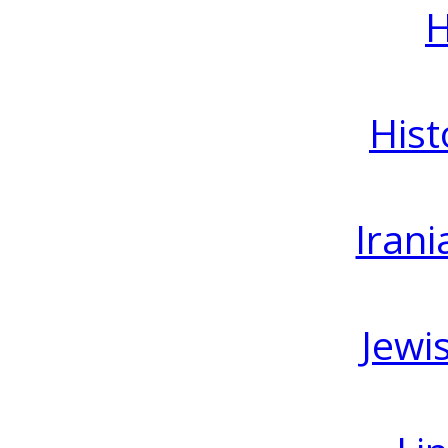
H
Hist
Irani
Jewi