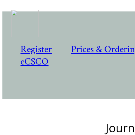
Register
Prices & Orderi
eCSCO
Journ