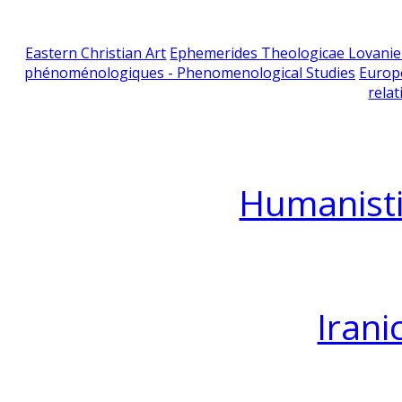
Eastern Christian Art
Ephemerides Theologicae Lovani
phénoménologiques - Phenomenological Studies
Europ
relat
Humanisti
Irani