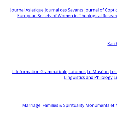
Journal Asiatique
Journal des Savants
Journal of Copti
European Society of Women in Theological Resear
Kart
L'Information Grammaticale
Latomus
Le Muséon
Les
Linguistics and Philology
L
Marriage, Families & Spirituality
Monuments et M