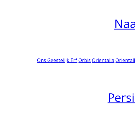
Na
Ons Geestelijk Erf
Orbis
Orientalia
Oriental
Pers