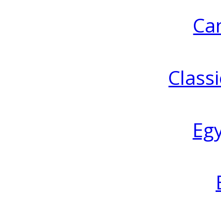
Ca
Classi
Eg