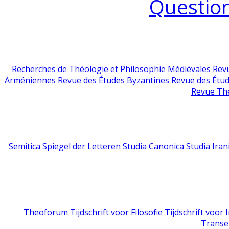
Question
Recherches de Théologie et Philosophie Médiévales
Revu
Arméniennes
Revue des Études Byzantines
Revue des Étu
Revue Th
Semitica
Spiegel der Letteren
Studia Canonica
Studia Iran
Theoforum
Tijdschrift voor Filosofie
Tijdschrift voor
Transe