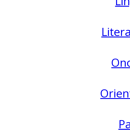
Lin
Liter
Ono
Orien
Pa