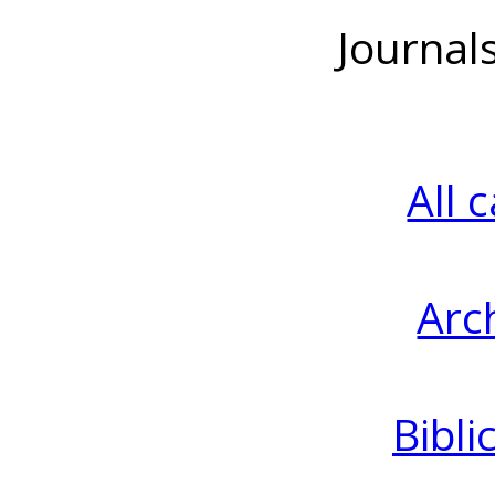
Journal
All 
Arc
Bibli