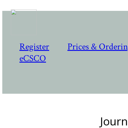
Register
Prices & Orderi
eCSCO
Journ