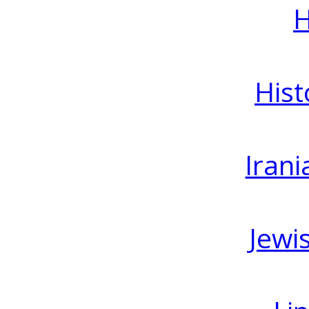
H
Hist
Irani
Jewi