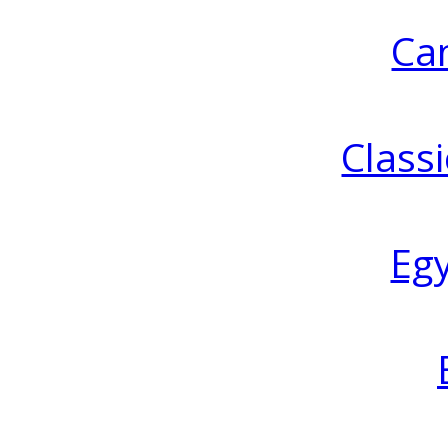
Ca
Classi
Eg