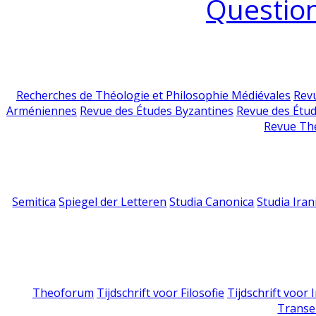
Question
Recherches de Théologie et Philosophie Médiévales
Revu
Arméniennes
Revue des Études Byzantines
Revue des Étu
Revue Th
Semitica
Spiegel der Letteren
Studia Canonica
Studia Iran
Theoforum
Tijdschrift voor Filosofie
Tijdschrift voor
Transe