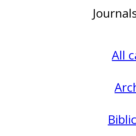
Journal
All 
Arc
Bibli