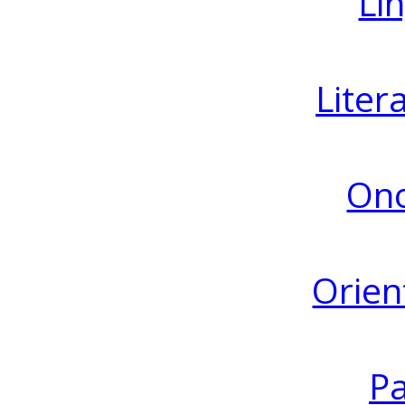
Lin
Liter
Ono
Orien
Pa