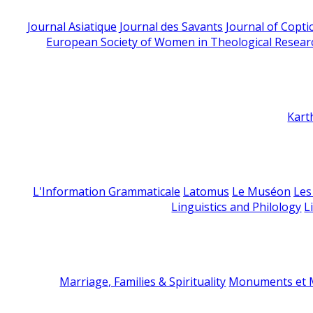
Journal Asiatique
Journal des Savants
Journal of Copti
European Society of Women in Theological Resear
Kart
L'Information Grammaticale
Latomus
Le Muséon
Les
Linguistics and Philology
L
Marriage, Families & Spirituality
Monuments et M