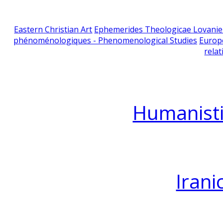
Eastern Christian Art
Ephemerides Theologicae Lovani
phénoménologiques - Phenomenological Studies
Europ
relat
Humanisti
Irani