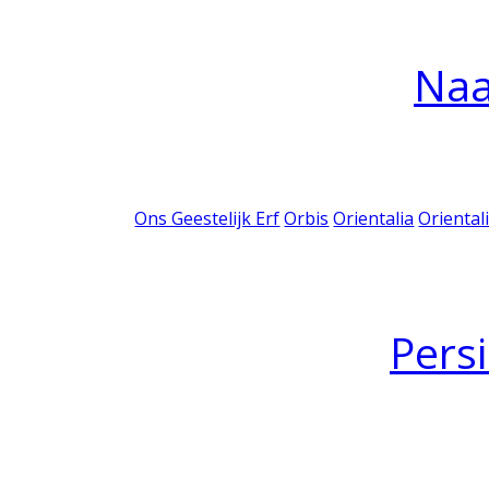
Na
Ons Geestelijk Erf
Orbis
Orientalia
Oriental
Pers