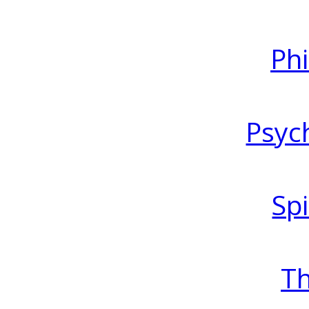
Ph
Psyc
Spi
T