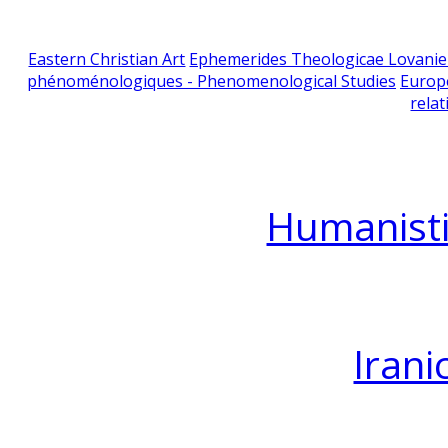
Eastern Christian Art
Ephemerides Theologicae Lovani
phénoménologiques - Phenomenological Studies
Europ
relat
Humanisti
Irani