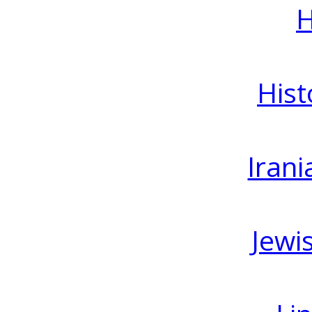
H
Hist
Irani
Jewi