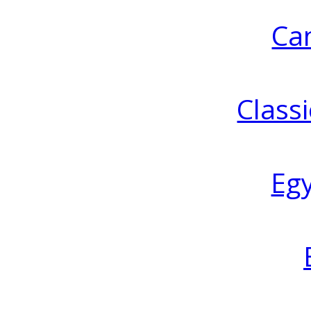
Ca
Classi
Eg