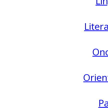
Lin
Liter
Ono
Orien
Pa