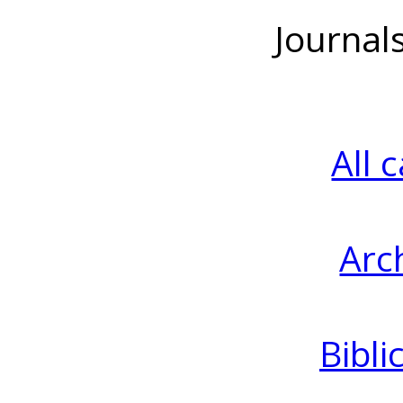
Journal
All 
Arc
Bibli