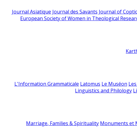
Journal Asiatique
Journal des Savants
Journal of Copti
European Society of Women in Theological Resear
Kart
L'Information Grammaticale
Latomus
Le Muséon
Les
Linguistics and Philology
L
Marriage, Families & Spirituality
Monuments et M