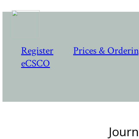
Register
Prices & Orderi
eCSCO
Journ