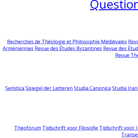
Question
Recherches de Théologie et Philosophie Médiévales
Revu
Arméniennes
Revue des Études Byzantines
Revue des Étu
Revue Th
Semitica
Spiegel der Letteren
Studia Canonica
Studia Iran
Theoforum
Tijdschrift voor Filosofie
Tijdschrift voor
Transe