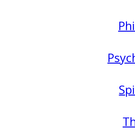
Ph
Psyc
Spi
T