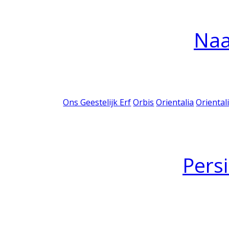
Na
Ons Geestelijk Erf
Orbis
Orientalia
Oriental
Pers