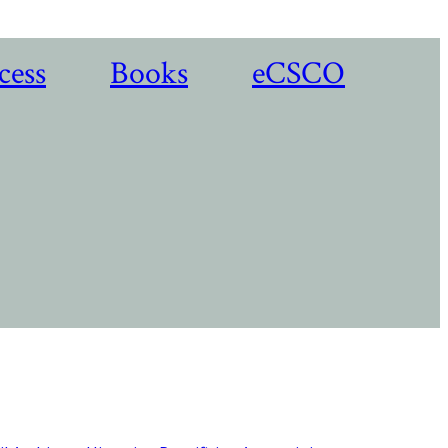
cess
Books
eCSCO