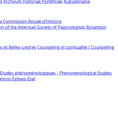
l
Archivum Historiae Pontificiae
Augustiniana
la Commission Royale d'Histoire
tin of the American Society of Papyrologists
Byzantion
 et Belles-Lettres
Counseling et spiritualité / Counselling
Etudes phénoménologiques - Phenomenological Studies
tions Églises-État