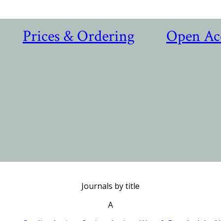
Prices & Ordering
Open Ac
Journals by title
A