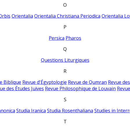
O
Orbis
Orientalia
Orientalia Christiana Periodica
Orientalia Lo
P
Persica
Pharos
Q
Questions Liturgiques
R
e Biblique
Revue d'Égyptologie
Revue de Qumran
Revue des
ue des Études Juives
Revue Philosophique de Louvain
Revue
S
anonica
Studia Iranica
Studia Rosenthaliana
Studies in Inter
T