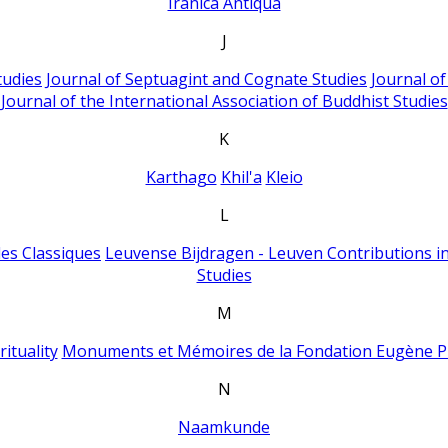
Iranica Antiqua
J
tudies
Journal of Septuagint and Cognate Studies
Journal o
Journal of the International Association of Buddhist Studies
K
Karthago
Khil'a
Kleio
L
es Classiques
Leuvense Bijdragen - Leuven Contributions in
Studies
M
ituality
Monuments et Mémoires de la Fondation Eugène P
N
Naamkunde