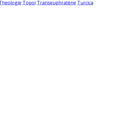
 Theologie
Topoi
Transeuphratène
Turcica