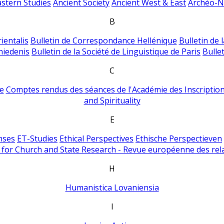
astern Studies
Ancient Society
Ancient West & East
Archéo-Ni
B
ientalis
Bulletin de Correspondance Hellénique
Bulletin de 
hiedenis
Bulletin de la Société de Linguistique de Paris
Bulle
C
e
Comptes rendus des séances de l'Académie des Inscriptions
and Spirituality
E
nses
ET-Studies
Ethical Perspectives
Ethische Perspectieven
for Church and State Research - Revue européenne des rela
H
Humanistica Lovaniensia
I