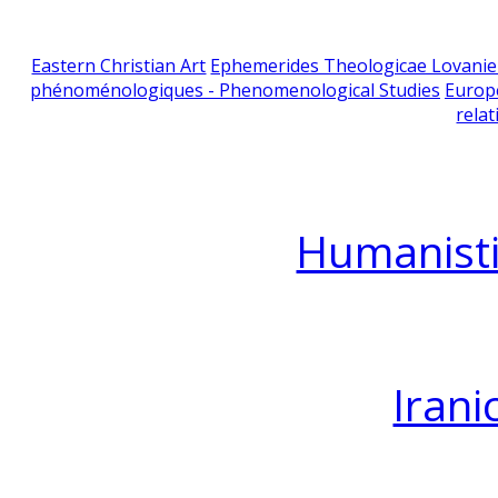
Eastern Christian Art
Ephemerides Theologicae Lovani
phénoménologiques - Phenomenological Studies
Europ
relat
Humanisti
Irani