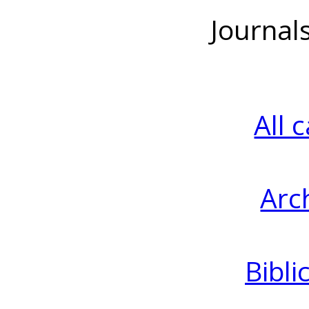
Journal
All 
Arc
Bibli