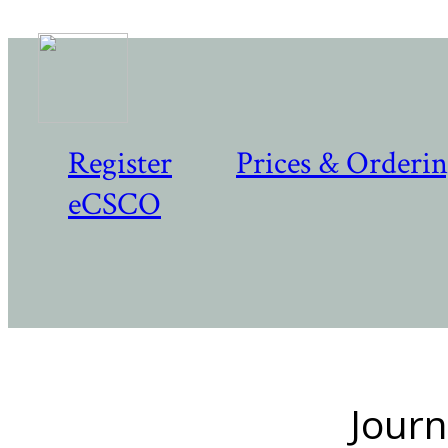
Register
Prices & Orderi
eCSCO
Journ