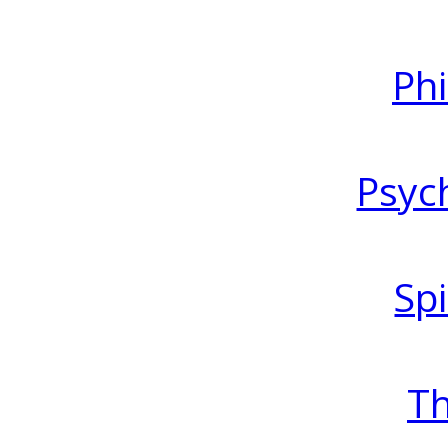
Ph
Psyc
Spi
T