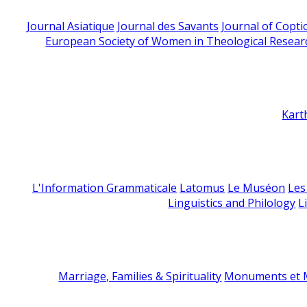
Journal Asiatique
Journal des Savants
Journal of Copti
European Society of Women in Theological Resear
Kart
L'Information Grammaticale
Latomus
Le Muséon
Les
Linguistics and Philology
L
Marriage, Families & Spirituality
Monuments et M