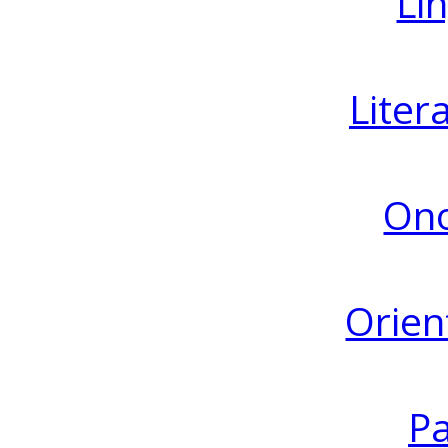
Lin
Liter
Ono
Orien
Pa