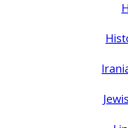
H
Hist
Irani
Jewi