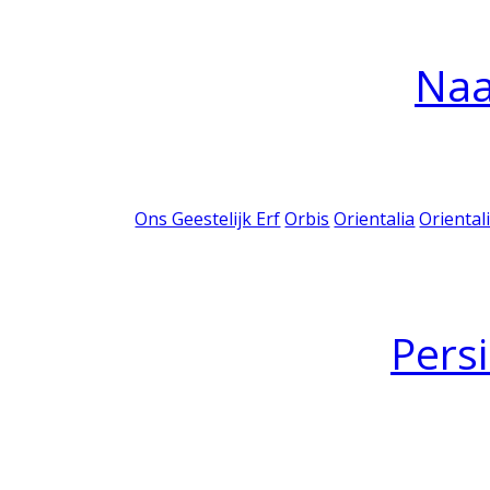
Na
Ons Geestelijk Erf
Orbis
Orientalia
Oriental
Pers