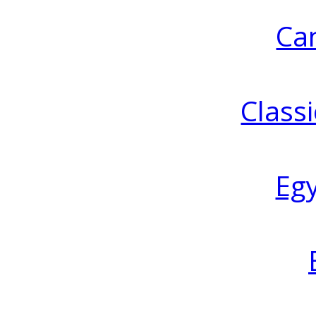
Ca
Classi
Eg