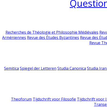
Question
Recherches de Théologie et Philosophie Médiévales
Revu
Arméniennes
Revue des Études Byzantines
Revue des Étu
Revue Th
Semitica
Spiegel der Letteren
Studia Canonica
Studia Iran
Theoforum
Tijdschrift voor Filosofie
Tijdschrift voor
Transe