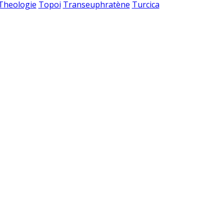
 Theologie
Topoi
Transeuphratène
Turcica