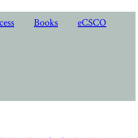
cess
Books
eCSCO