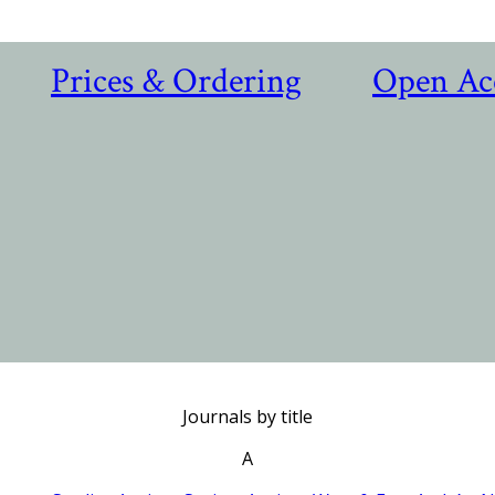
Prices & Ordering
Open Ac
Journals by title
A