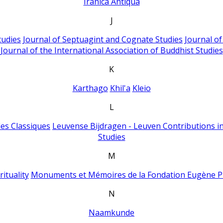
Iranica Antiqua
J
tudies
Journal of Septuagint and Cognate Studies
Journal o
Journal of the International Association of Buddhist Studies
K
Karthago
Khil'a
Kleio
L
es Classiques
Leuvense Bijdragen - Leuven Contributions in
Studies
M
ituality
Monuments et Mémoires de la Fondation Eugène P
N
Naamkunde