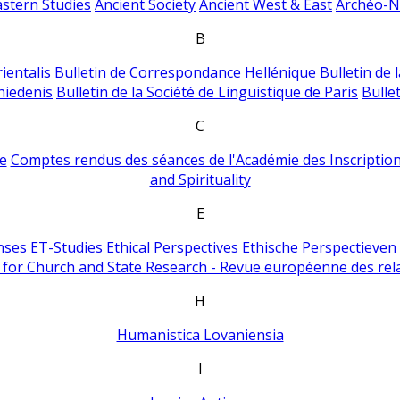
astern Studies
Ancient Society
Ancient West & East
Archéo-Ni
B
ientalis
Bulletin de Correspondance Hellénique
Bulletin de 
hiedenis
Bulletin de la Société de Linguistique de Paris
Bulle
C
e
Comptes rendus des séances de l'Académie des Inscriptions
and Spirituality
E
nses
ET-Studies
Ethical Perspectives
Ethische Perspectieven
for Church and State Research - Revue européenne des rela
H
Humanistica Lovaniensia
I