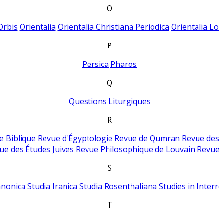
O
Orbis
Orientalia
Orientalia Christiana Periodica
Orientalia Lo
P
Persica
Pharos
Q
Questions Liturgiques
R
e Biblique
Revue d'Égyptologie
Revue de Qumran
Revue des
ue des Études Juives
Revue Philosophique de Louvain
Revue
S
anonica
Studia Iranica
Studia Rosenthaliana
Studies in Inter
T