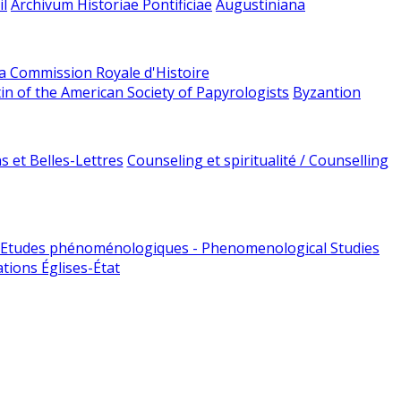
l
Archivum Historiae Pontificiae
Augustiniana
la Commission Royale d'Histoire
tin of the American Society of Papyrologists
Byzantion
 et Belles-Lettres
Counseling et spiritualité / Counselling
Etudes phénoménologiques - Phenomenological Studies
tions Églises-État