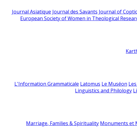
Journal Asiatique
Journal des Savants
Journal of Copti
European Society of Women in Theological Resear
Kart
L'Information Grammaticale
Latomus
Le Muséon
Les
Linguistics and Philology
L
Marriage, Families & Spirituality
Monuments et M