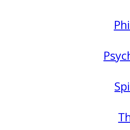
Ph
Psyc
Spi
T