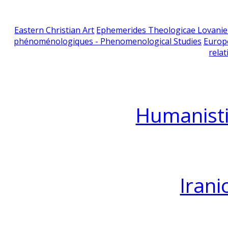
Eastern Christian Art
Ephemerides Theologicae Lovani
phénoménologiques - Phenomenological Studies
Europ
relat
Humanisti
Irani