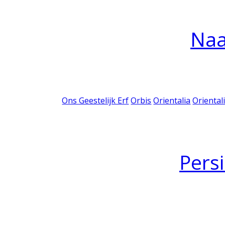
Na
Ons Geestelijk Erf
Orbis
Orientalia
Oriental
Pers