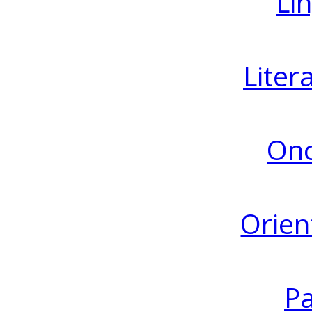
Lin
Liter
Ono
Orien
Pa