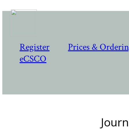
Register
Prices & Orderi
eCSCO
Journ