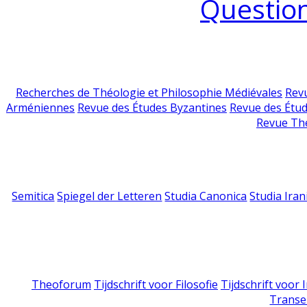
Question
Recherches de Théologie et Philosophie Médiévales
Revu
Arméniennes
Revue des Études Byzantines
Revue des Étu
Revue Th
Semitica
Spiegel der Letteren
Studia Canonica
Studia Iran
Theoforum
Tijdschrift voor Filosofie
Tijdschrift voor
Transe