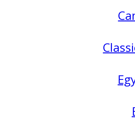
Ca
Classi
Eg