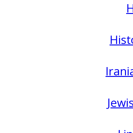
H
Hist
Irani
Jewi