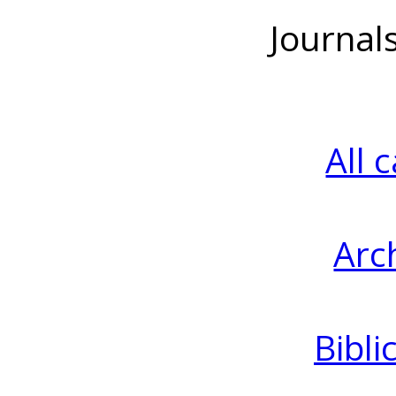
Journal
All 
Arc
Bibli