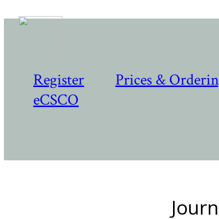
Register
Prices & Orderi
eCSCO
Journ