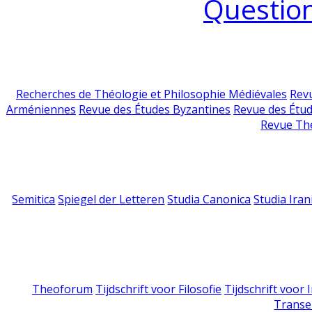
Question
Recherches de Théologie et Philosophie Médiévales
Revu
Arméniennes
Revue des Études Byzantines
Revue des Étu
Revue Th
Semitica
Spiegel der Letteren
Studia Canonica
Studia Iran
Theoforum
Tijdschrift voor Filosofie
Tijdschrift voor
Transe