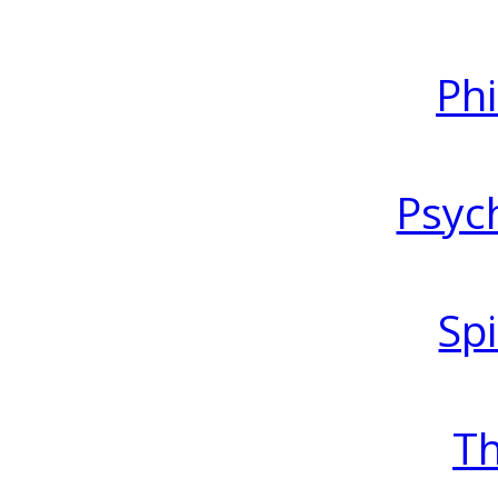
Ph
Psyc
Spi
T