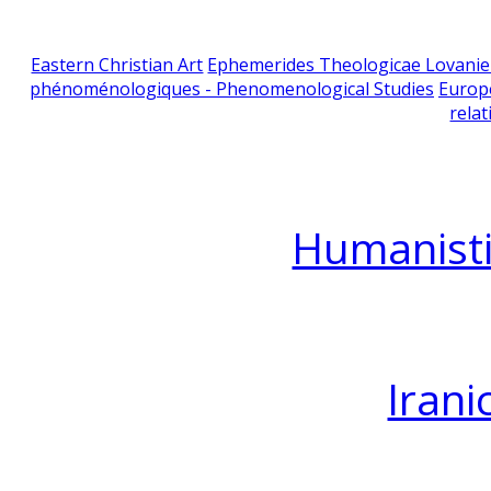
Eastern Christian Art
Ephemerides Theologicae Lovani
phénoménologiques - Phenomenological Studies
Europ
relat
Humanisti
Irani