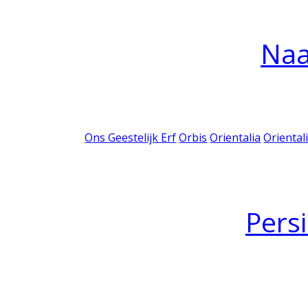
Na
Ons Geestelijk Erf
Orbis
Orientalia
Oriental
Pers