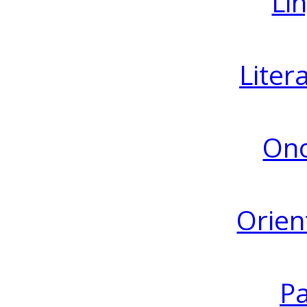
Lin
Liter
Ono
Orien
Pa