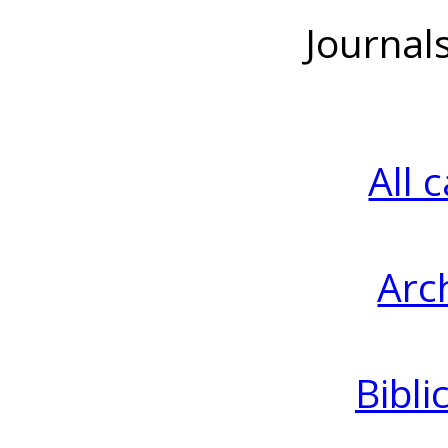
Journal
All 
Arc
Bibli