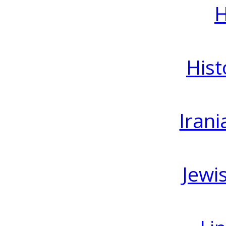
H
Hist
Irani
Jewi