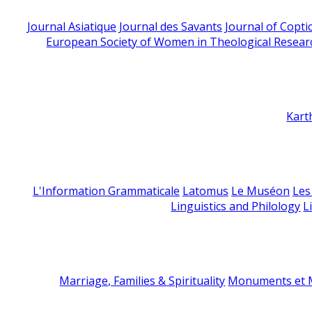
Journal Asiatique
Journal des Savants
Journal of Copti
European Society of Women in Theological Resear
Kart
L'Information Grammaticale
Latomus
Le Muséon
Les
Linguistics and Philology
L
Marriage, Families & Spirituality
Monuments et M