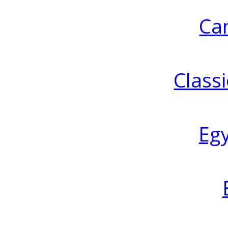
Ca
Classi
Eg