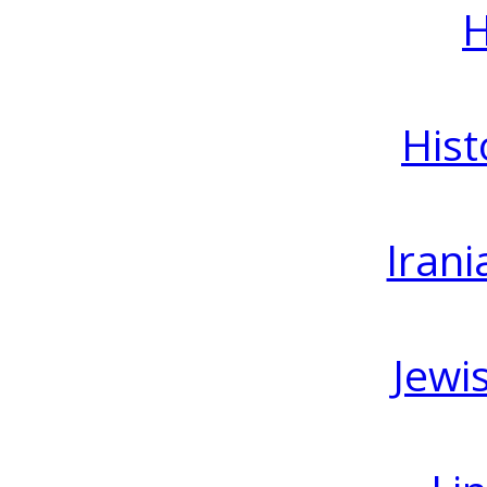
H
Hist
Irani
Jewi