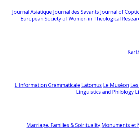
Journal Asiatique
Journal des Savants
Journal of Copti
European Society of Women in Theological Resear
Kart
L'Information Grammaticale
Latomus
Le Muséon
Les
Linguistics and Philology
L
Marriage, Families & Spirituality
Monuments et M