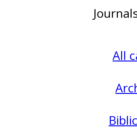
Journal
All 
Arc
Bibli