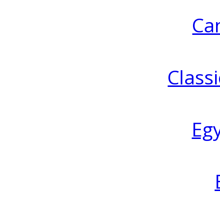
Ca
Classi
Eg