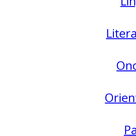
Lin
Liter
Ono
Orien
Pa