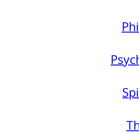
Ph
Psyc
Spi
T