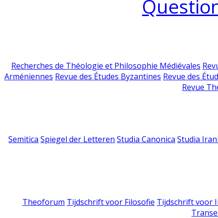
Question
Recherches de Théologie et Philosophie Médiévales
Revu
Arméniennes
Revue des Études Byzantines
Revue des Étu
Revue Th
Semitica
Spiegel der Letteren
Studia Canonica
Studia Iran
Theoforum
Tijdschrift voor Filosofie
Tijdschrift voor
Transe