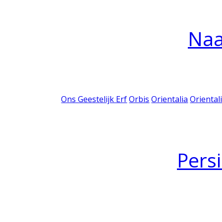
Na
Ons Geestelijk Erf
Orbis
Orientalia
Oriental
Pers