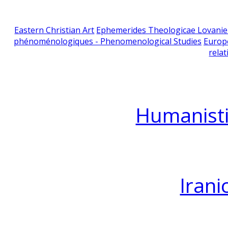
Eastern Christian Art
Ephemerides Theologicae Lovani
phénoménologiques - Phenomenological Studies
Europ
relat
Humanisti
Irani