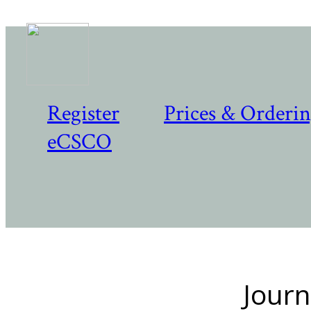
Register
Prices & Orderi
eCSCO
Journ