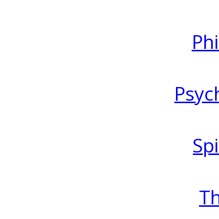
Ph
Psyc
Spi
T