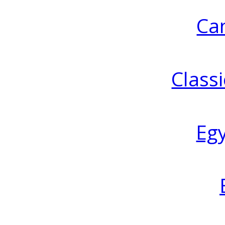
Ca
Classi
Eg