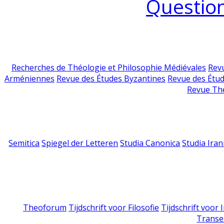
Question
Recherches de Théologie et Philosophie Médiévales
Revu
Arméniennes
Revue des Études Byzantines
Revue des Étu
Revue Th
Semitica
Spiegel der Letteren
Studia Canonica
Studia Iran
Theoforum
Tijdschrift voor Filosofie
Tijdschrift voor
Transe