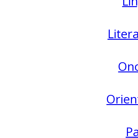
Lin
Liter
Ono
Orien
Pa