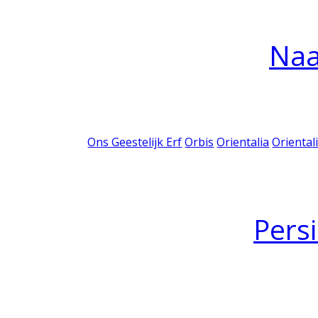
Na
Ons Geestelijk Erf
Orbis
Orientalia
Oriental
Pers