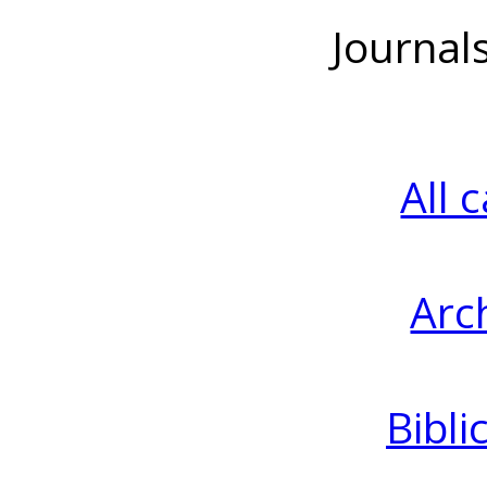
Journal
All 
Arc
Bibli