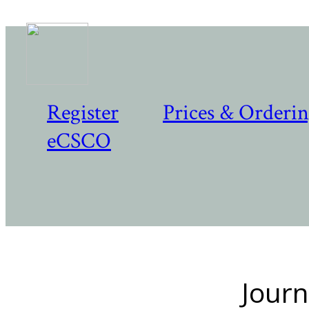
Register
Prices & Orderi
eCSCO
Journ