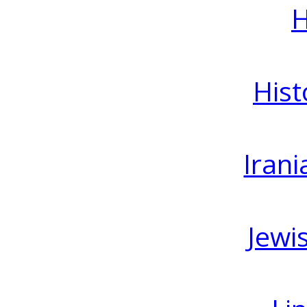
H
Hist
Irani
Jewi