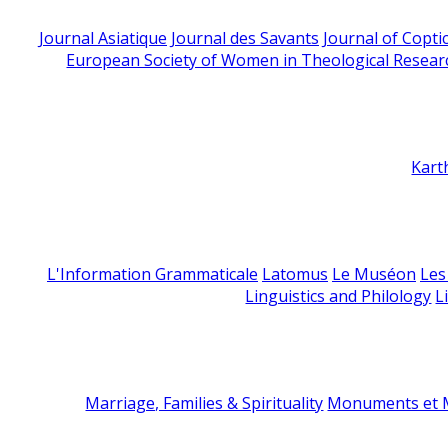
Journal Asiatique
Journal des Savants
Journal of Copti
European Society of Women in Theological Resear
Kart
L'Information Grammaticale
Latomus
Le Muséon
Les
Linguistics and Philology
L
Marriage, Families & Spirituality
Monuments et M