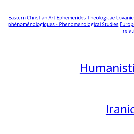
Eastern Christian Art
Ephemerides Theologicae Lovani
phénoménologiques - Phenomenological Studies
Europ
relat
Humanisti
Irani