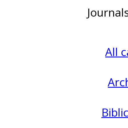
Journal
All 
Arc
Bibli