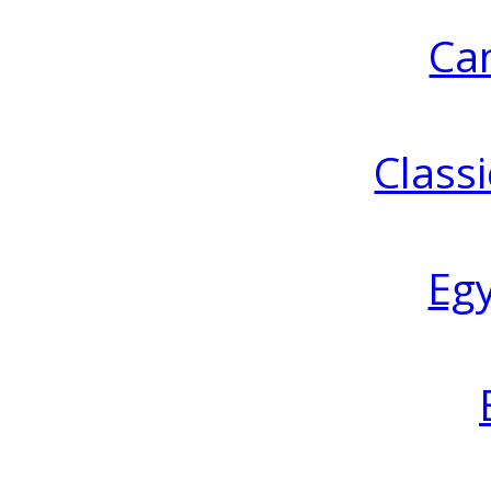
Ca
Classi
Eg