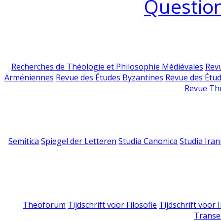
Question
Recherches de Théologie et Philosophie Médiévales
Revu
Arméniennes
Revue des Études Byzantines
Revue des Étu
Revue Th
Semitica
Spiegel der Letteren
Studia Canonica
Studia Iran
Theoforum
Tijdschrift voor Filosofie
Tijdschrift voor
Transe