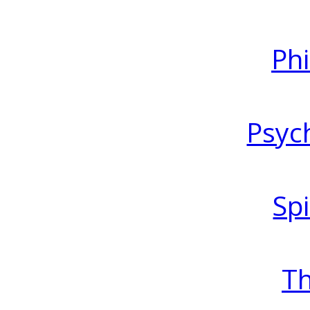
Ph
Psyc
Spi
T