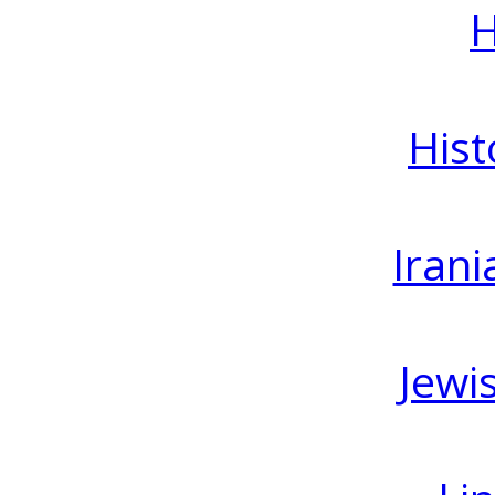
H
Hist
Irani
Jewi