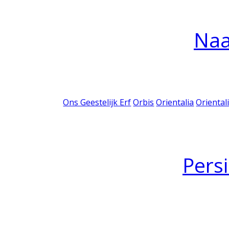
Na
Ons Geestelijk Erf
Orbis
Orientalia
Oriental
Pers