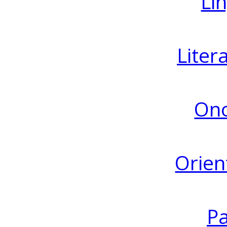
Lin
Liter
Ono
Orien
Pa