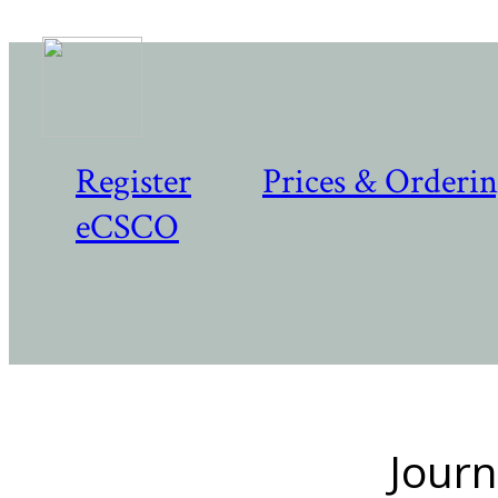
Register
Prices & Orderi
eCSCO
Journ