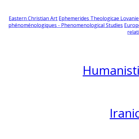
Eastern Christian Art
Ephemerides Theologicae Lovani
phénoménologiques - Phenomenological Studies
Europ
relat
Humanisti
Irani