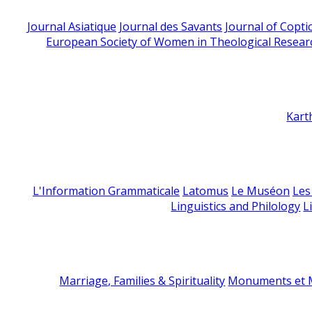
Journal Asiatique
Journal des Savants
Journal of Copti
European Society of Women in Theological Resear
Kart
L'Information Grammaticale
Latomus
Le Muséon
Les
Linguistics and Philology
L
Marriage, Families & Spirituality
Monuments et M