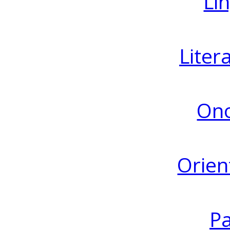
Lin
Liter
Ono
Orien
Pa