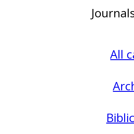
Journal
All 
Arc
Bibli