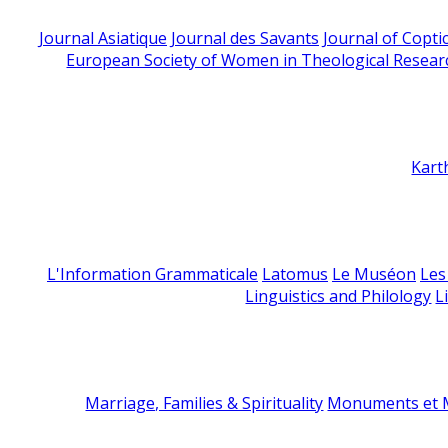
Journal Asiatique
Journal des Savants
Journal of Copti
European Society of Women in Theological Resear
Kart
L'Information Grammaticale
Latomus
Le Muséon
Les
Linguistics and Philology
L
Marriage, Families & Spirituality
Monuments et M