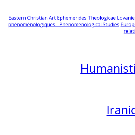
Eastern Christian Art
Ephemerides Theologicae Lovani
phénoménologiques - Phenomenological Studies
Europ
relat
Humanisti
Irani