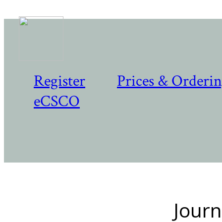
Register
Prices & Orderi
eCSCO
Journ