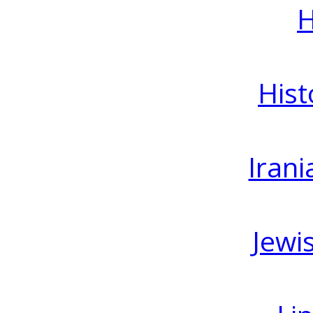
H
Hist
Irani
Jewi