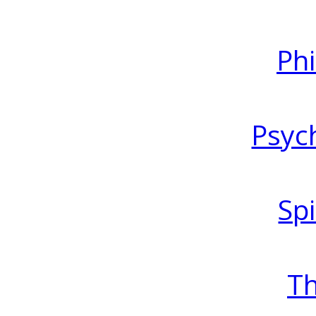
Ph
Psyc
Spi
T