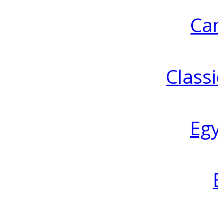
Ca
Classi
Eg