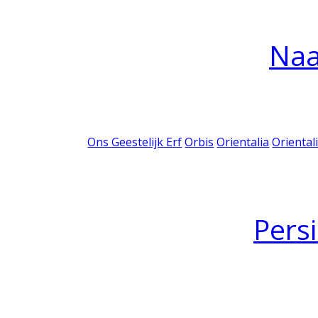
Na
Ons Geestelijk Erf
Orbis
Orientalia
Oriental
Pers