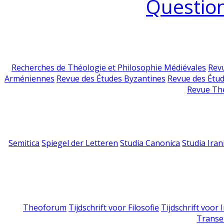
Question
Recherches de Théologie et Philosophie Médiévales
Revu
Arméniennes
Revue des Études Byzantines
Revue des Étu
Revue Th
Semitica
Spiegel der Letteren
Studia Canonica
Studia Iran
Theoforum
Tijdschrift voor Filosofie
Tijdschrift voor
Transe