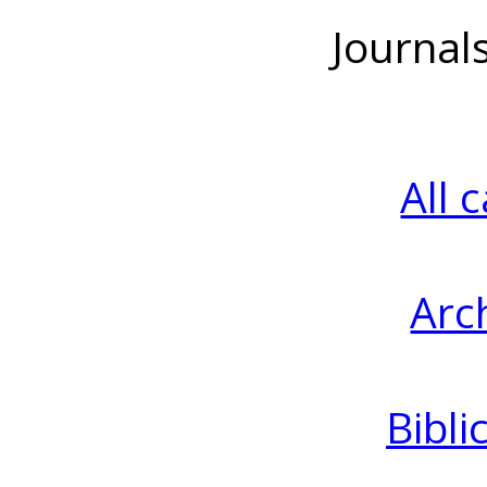
Journal
All 
Arc
Bibli