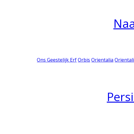
Na
Ons Geestelijk Erf
Orbis
Orientalia
Oriental
Pers