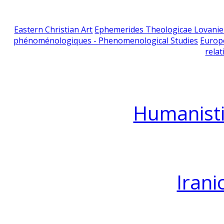
Eastern Christian Art
Ephemerides Theologicae Lovani
phénoménologiques - Phenomenological Studies
Europ
relat
Humanisti
Irani