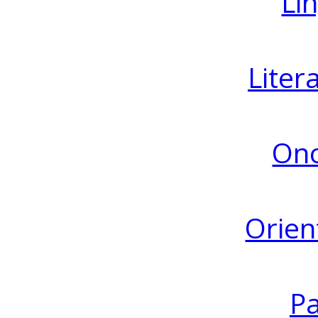
Lin
Liter
Ono
Orien
Pa