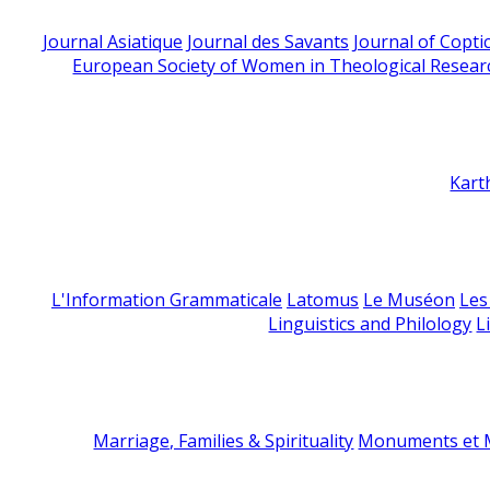
Journal Asiatique
Journal des Savants
Journal of Copti
European Society of Women in Theological Resear
Kart
L'Information Grammaticale
Latomus
Le Muséon
Les
Linguistics and Philology
L
Marriage, Families & Spirituality
Monuments et M