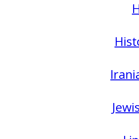
H
Hist
Irani
Jewi