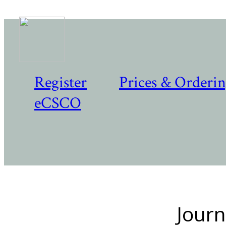
Register
Prices & Orderi
eCSCO
Journ