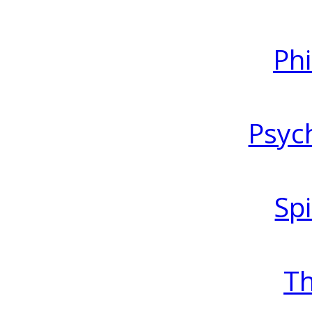
Ph
Psyc
Spi
T