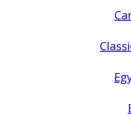
Ca
Classi
Eg