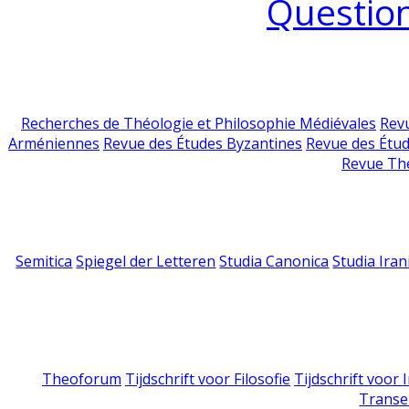
Question
Recherches de Théologie et Philosophie Médiévales
Revu
Arméniennes
Revue des Études Byzantines
Revue des Étu
Revue Th
Semitica
Spiegel der Letteren
Studia Canonica
Studia Iran
Theoforum
Tijdschrift voor Filosofie
Tijdschrift voor
Transe