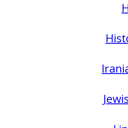
H
Hist
Irani
Jewi