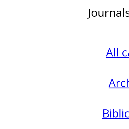
Journal
All 
Arc
Bibli