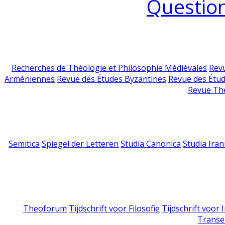
Question
Recherches de Théologie et Philosophie Médiévales
Revu
Arméniennes
Revue des Études Byzantines
Revue des Étu
Revue Th
Semitica
Spiegel der Letteren
Studia Canonica
Studia Iran
Theoforum
Tijdschrift voor Filosofie
Tijdschrift voor
Transe