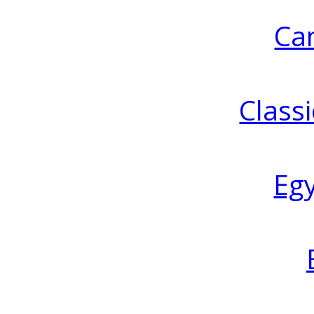
Ca
Classi
Eg