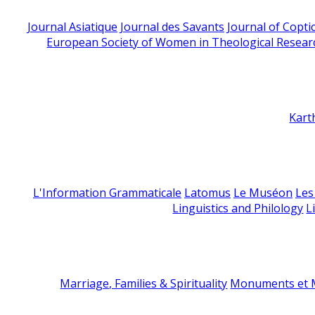
Journal Asiatique
Journal des Savants
Journal of Copti
European Society of Women in Theological Resear
Kart
L'Information Grammaticale
Latomus
Le Muséon
Les
Linguistics and Philology
L
Marriage, Families & Spirituality
Monuments et M