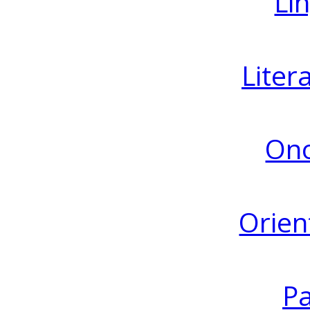
Lin
Liter
Ono
Orien
Pa