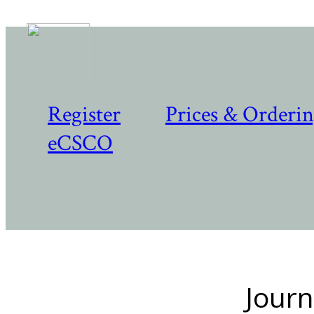
Register
Prices & Orderi
eCSCO
Journ