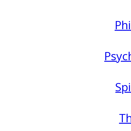
Ph
Psyc
Spi
T