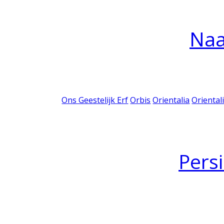
Na
Ons Geestelijk Erf
Orbis
Orientalia
Oriental
Pers