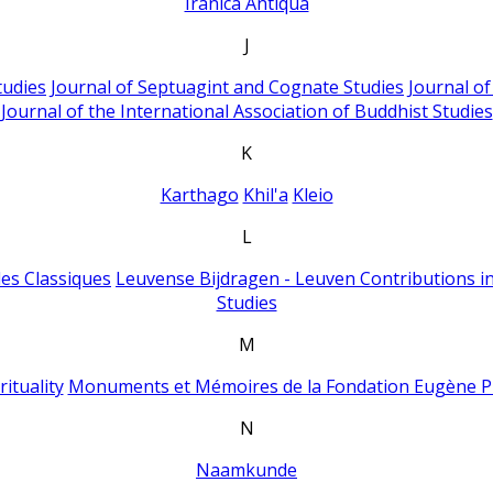
Iranica Antiqua
J
tudies
Journal of Septuagint and Cognate Studies
Journal o
Journal of the International Association of Buddhist Studies
K
Karthago
Khil'a
Kleio
L
es Classiques
Leuvense Bijdragen - Leuven Contributions in
Studies
M
ituality
Monuments et Mémoires de la Fondation Eugène P
N
Naamkunde