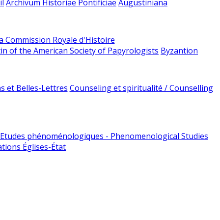
l
Archivum Historiae Pontificiae
Augustiniana
la Commission Royale d'Histoire
tin of the American Society of Papyrologists
Byzantion
 et Belles-Lettres
Counseling et spiritualité / Counselling
Etudes phénoménologiques - Phenomenological Studies
tions Églises-État