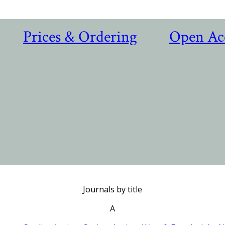
Prices & Ordering
Open Ac
Journals by title
A