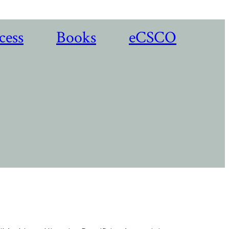
cess
Books
eCSCO