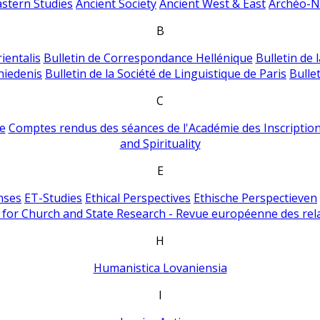
astern Studies
Ancient Society
Ancient West & East
Archéo-Ni
B
ientalis
Bulletin de Correspondance Hellénique
Bulletin de 
hiedenis
Bulletin de la Société de Linguistique de Paris
Bulle
C
e
Comptes rendus des séances de l'Académie des Inscriptions
and Spirituality
E
nses
ET-Studies
Ethical Perspectives
Ethische Perspectieven
for Church and State Research - Revue européenne des rela
H
Humanistica Lovaniensia
I