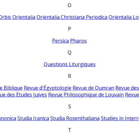
O
Orbis
Orientalia
Orientalia Christiana Periodica
Orientalia Lo
P
Persica
Pharos
Q
Questions Liturgiques
R
e Biblique
Revue d'Égyptologie
Revue de Qumran
Revue des
ue des Études Juives
Revue Philosophique de Louvain
Revue
S
anonica
Studia Iranica
Studia Rosenthaliana
Studies in Inter
T