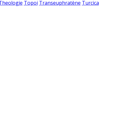
 Theologie
Topoi
Transeuphratène
Turcica