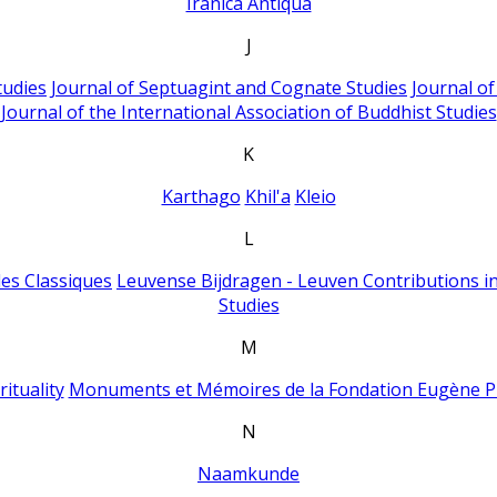
Iranica Antiqua
J
tudies
Journal of Septuagint and Cognate Studies
Journal o
Journal of the International Association of Buddhist Studies
K
Karthago
Khil'a
Kleio
L
es Classiques
Leuvense Bijdragen - Leuven Contributions in
Studies
M
ituality
Monuments et Mémoires de la Fondation Eugène P
N
Naamkunde