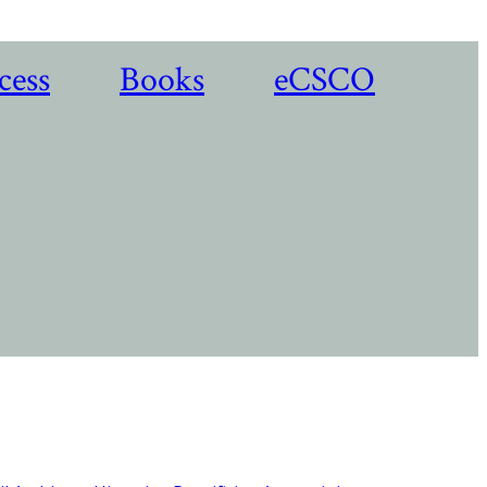
cess
Books
eCSCO