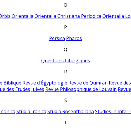
O
Orbis
Orientalia
Orientalia Christiana Periodica
Orientalia Lo
P
Persica
Pharos
Q
Questions Liturgiques
R
e Biblique
Revue d'Égyptologie
Revue de Qumran
Revue des
ue des Études Juives
Revue Philosophique de Louvain
Revue
S
anonica
Studia Iranica
Studia Rosenthaliana
Studies in Inter
T