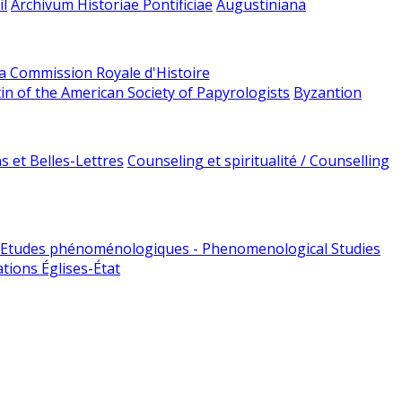
l
Archivum Historiae Pontificiae
Augustiniana
la Commission Royale d'Histoire
tin of the American Society of Papyrologists
Byzantion
 et Belles-Lettres
Counseling et spiritualité / Counselling
Etudes phénoménologiques - Phenomenological Studies
tions Églises-État