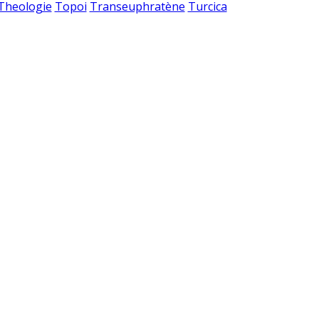
 Theologie
Topoi
Transeuphratène
Turcica