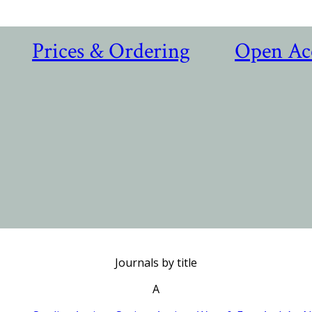
Prices & Ordering
Open Ac
Journals by title
A