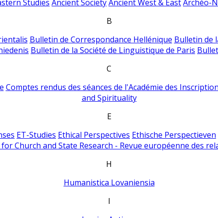
astern Studies
Ancient Society
Ancient West & East
Archéo-Ni
B
ientalis
Bulletin de Correspondance Hellénique
Bulletin de 
hiedenis
Bulletin de la Société de Linguistique de Paris
Bulle
C
e
Comptes rendus des séances de l'Académie des Inscriptions
and Spirituality
E
nses
ET-Studies
Ethical Perspectives
Ethische Perspectieven
for Church and State Research - Revue européenne des rela
H
Humanistica Lovaniensia
I