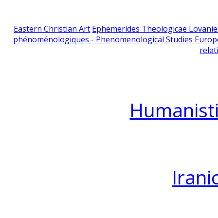
Eastern Christian Art
Ephemerides Theologicae Lovani
phénoménologiques - Phenomenological Studies
Europ
relat
Humanisti
Irani