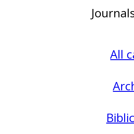
Journal
All 
Arc
Bibli