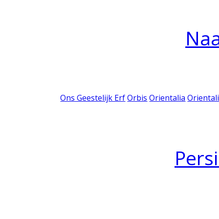
Na
Ons Geestelijk Erf
Orbis
Orientalia
Oriental
Pers