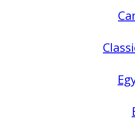
Ca
Classi
Eg