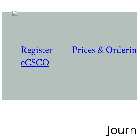
Register
Prices & Orderi
eCSCO
Journ