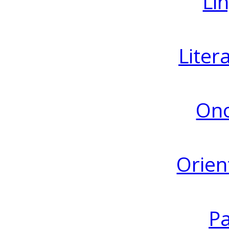
Lin
Liter
Ono
Orien
Pa