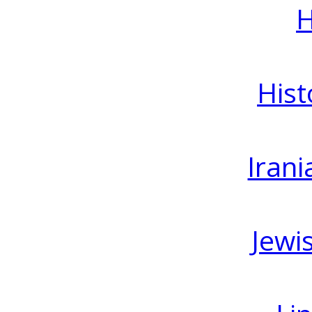
H
Hist
Irani
Jewi