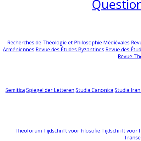
Question
Recherches de Théologie et Philosophie Médiévales
Revu
Arméniennes
Revue des Études Byzantines
Revue des Étu
Revue Th
Semitica
Spiegel der Letteren
Studia Canonica
Studia Iran
Theoforum
Tijdschrift voor Filosofie
Tijdschrift voor
Transe