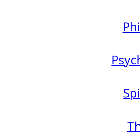
Ph
Psyc
Spi
T