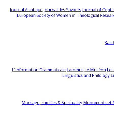
Journal Asiatique
Journal des Savants
Journal of Copti
European Society of Women in Theological Resear
Kart
L'Information Grammaticale
Latomus
Le Muséon
Les
Linguistics and Philology
L
Marriage, Families & Spirituality
Monuments et M