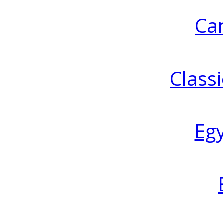
Ca
Classi
Eg