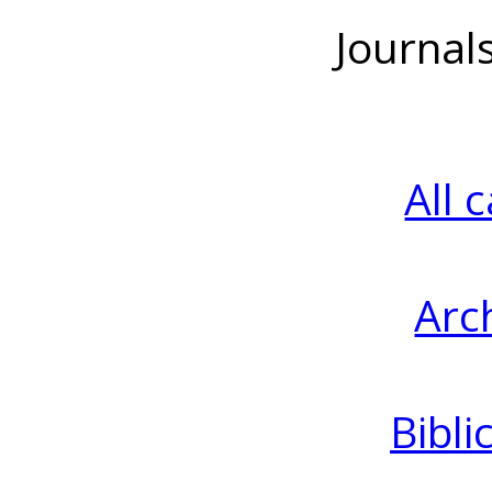
Journal
All 
Arc
Bibli