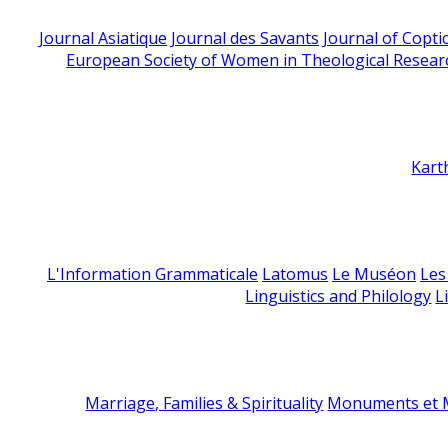
Journal Asiatique
Journal des Savants
Journal of Copti
European Society of Women in Theological Resear
Kart
L'Information Grammaticale
Latomus
Le Muséon
Les
Linguistics and Philology
L
Marriage, Families & Spirituality
Monuments et M