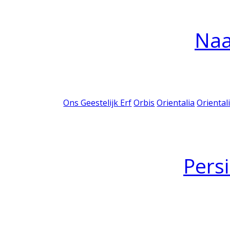
Na
Ons Geestelijk Erf
Orbis
Orientalia
Oriental
Pers