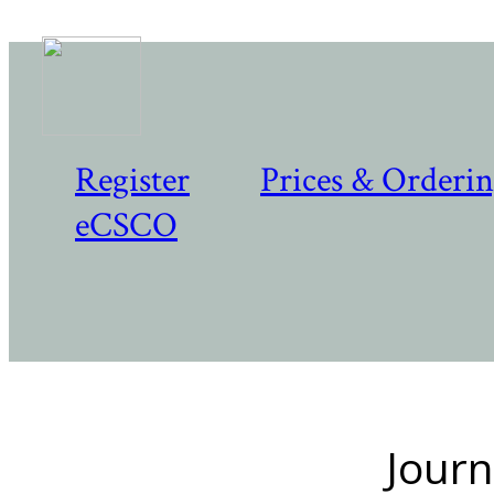
Register
Prices & Orderi
eCSCO
Journ