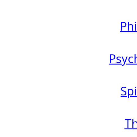
Ph
Psyc
Spi
T