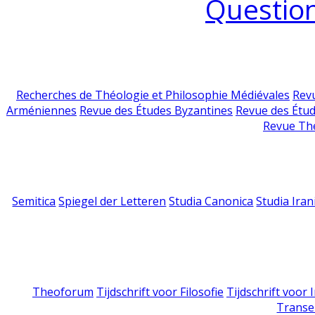
Question
Recherches de Théologie et Philosophie Médiévales
Revu
Arméniennes
Revue des Études Byzantines
Revue des Étu
Revue Th
Semitica
Spiegel der Letteren
Studia Canonica
Studia Iran
Theoforum
Tijdschrift voor Filosofie
Tijdschrift voor
Transe