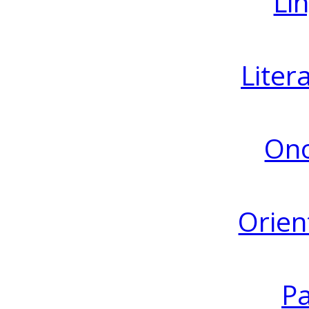
Lin
Liter
Ono
Orien
Pa