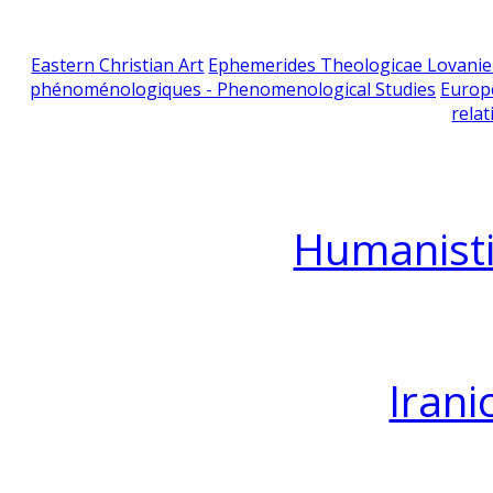
Eastern Christian Art
Ephemerides Theologicae Lovani
phénoménologiques - Phenomenological Studies
Europ
relat
Humanisti
Irani