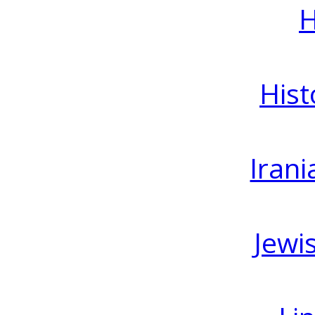
H
Hist
Irani
Jewi