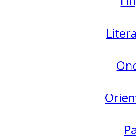
Lin
Liter
Ono
Orien
Pa