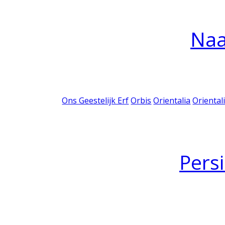
Na
Ons Geestelijk Erf
Orbis
Orientalia
Oriental
Pers