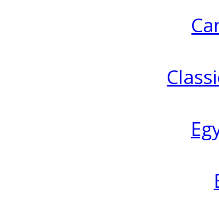
Ca
Classi
Eg