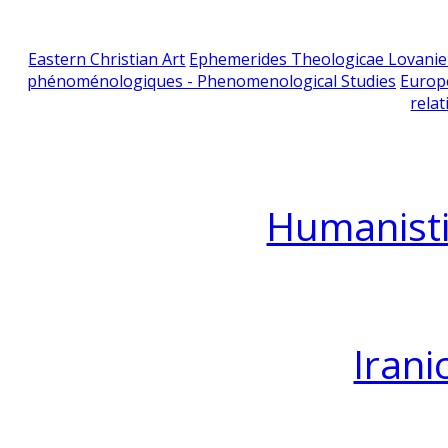
Eastern Christian Art
Ephemerides Theologicae Lovani
phénoménologiques - Phenomenological Studies
Europ
relat
Humanisti
Irani