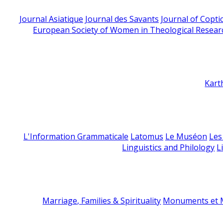
Journal Asiatique
Journal des Savants
Journal of Copti
European Society of Women in Theological Resear
Kart
L'Information Grammaticale
Latomus
Le Muséon
Les
Linguistics and Philology
L
Marriage, Families & Spirituality
Monuments et M