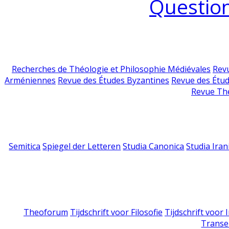
Question
Recherches de Théologie et Philosophie Médiévales
Revu
Arméniennes
Revue des Études Byzantines
Revue des Étu
Revue Th
Semitica
Spiegel der Letteren
Studia Canonica
Studia Iran
Theoforum
Tijdschrift voor Filosofie
Tijdschrift voor
Transe