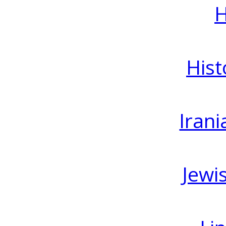
H
Hist
Irani
Jewi