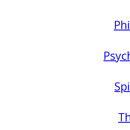
Ph
Psyc
Spi
T