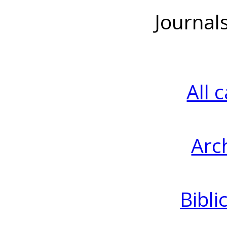
Journal
All 
Arc
Bibli