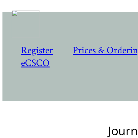
Register
Prices & Orderi
eCSCO
Journ