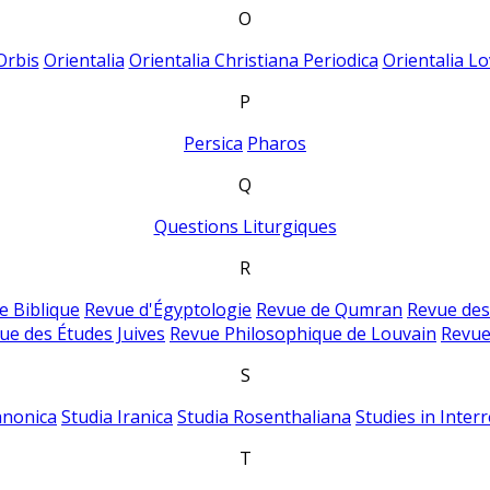
O
Orbis
Orientalia
Orientalia Christiana Periodica
Orientalia Lo
P
Persica
Pharos
Q
Questions Liturgiques
R
e Biblique
Revue d'Égyptologie
Revue de Qumran
Revue des
ue des Études Juives
Revue Philosophique de Louvain
Revue
S
anonica
Studia Iranica
Studia Rosenthaliana
Studies in Inter
T