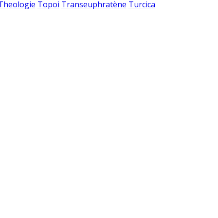
 Theologie
Topoi
Transeuphratène
Turcica