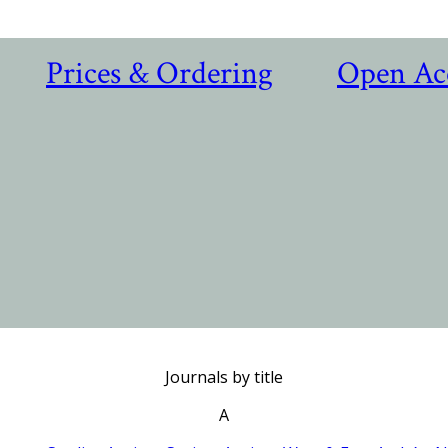
Prices & Ordering
Open Ac
Journals by title
A