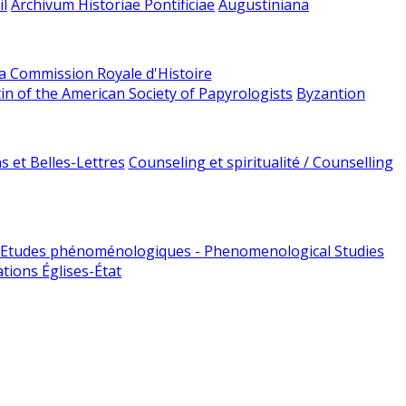
l
Archivum Historiae Pontificiae
Augustiniana
la Commission Royale d'Histoire
tin of the American Society of Papyrologists
Byzantion
 et Belles-Lettres
Counseling et spiritualité / Counselling
Etudes phénoménologiques - Phenomenological Studies
tions Églises-État