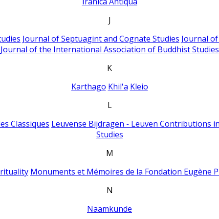
Iranica Antiqua
J
tudies
Journal of Septuagint and Cognate Studies
Journal o
Journal of the International Association of Buddhist Studies
K
Karthago
Khil'a
Kleio
L
es Classiques
Leuvense Bijdragen - Leuven Contributions in
Studies
M
ituality
Monuments et Mémoires de la Fondation Eugène P
N
Naamkunde