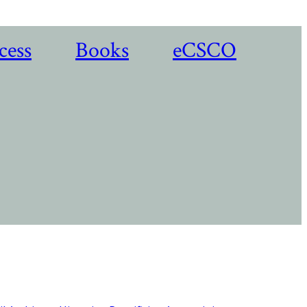
cess
Books
eCSCO