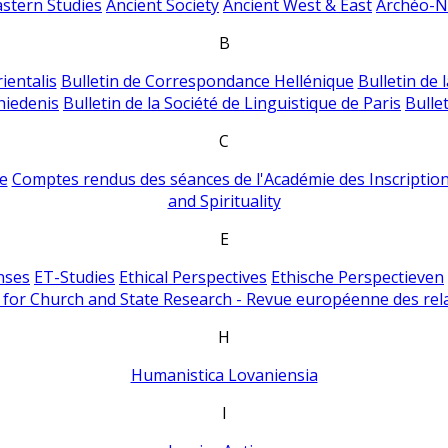
astern Studies
Ancient Society
Ancient West & East
Archéo-Ni
B
ientalis
Bulletin de Correspondance Hellénique
Bulletin de 
hiedenis
Bulletin de la Société de Linguistique de Paris
Bulle
C
e
Comptes rendus des séances de l'Académie des Inscriptions
and Spirituality
E
nses
ET-Studies
Ethical Perspectives
Ethische Perspectieven
for Church and State Research - Revue européenne des rela
H
Humanistica Lovaniensia
I