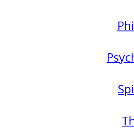
Ph
Psyc
Spi
T