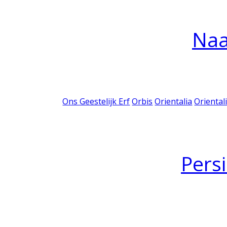
Na
Ons Geestelijk Erf
Orbis
Orientalia
Oriental
Pers