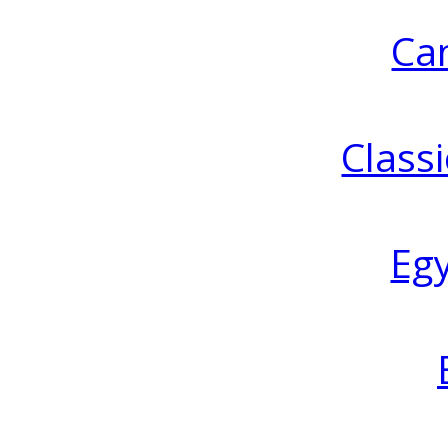
Ca
Classi
Eg