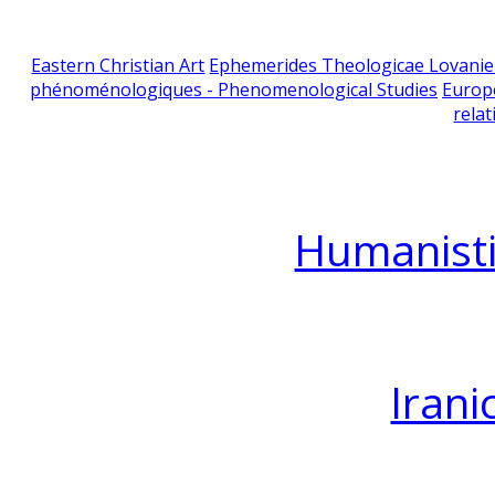
Eastern Christian Art
Ephemerides Theologicae Lovani
phénoménologiques - Phenomenological Studies
Europ
relat
Humanisti
Irani