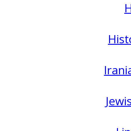
H
Hist
Irani
Jewi