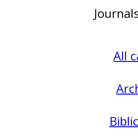
Journal
All 
Arc
Bibli