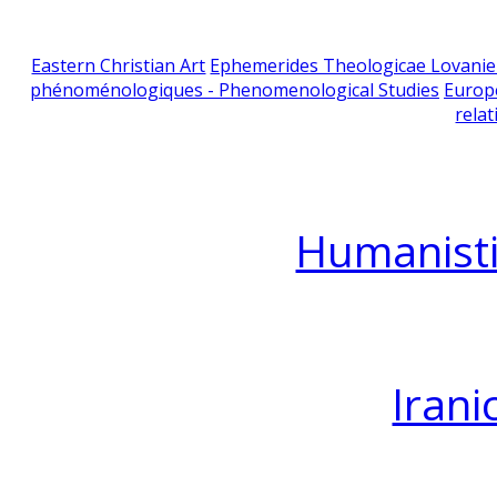
Eastern Christian Art
Ephemerides Theologicae Lovani
phénoménologiques - Phenomenological Studies
Europ
relat
Humanisti
Irani