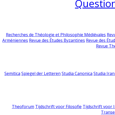
Question
Recherches de Théologie et Philosophie Médiévales
Revu
Arméniennes
Revue des Études Byzantines
Revue des Étu
Revue Th
Semitica
Spiegel der Letteren
Studia Canonica
Studia Iran
Theoforum
Tijdschrift voor Filosofie
Tijdschrift voor
Transe