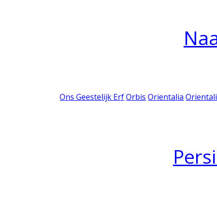
Na
Ons Geestelijk Erf
Orbis
Orientalia
Oriental
Pers