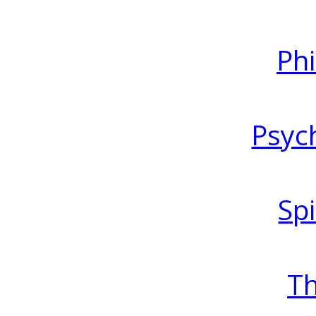
Ph
Psyc
Spi
T