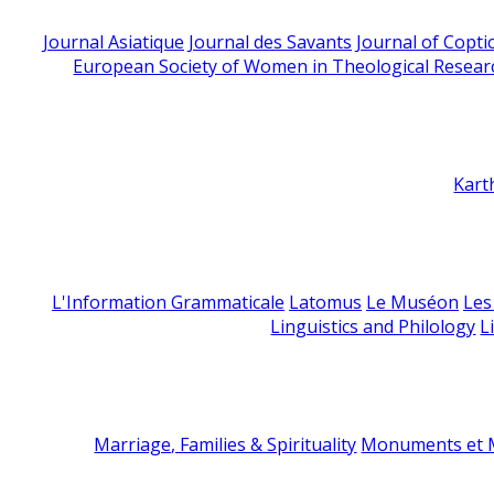
Journal Asiatique
Journal des Savants
Journal of Copti
European Society of Women in Theological Resear
Kart
L'Information Grammaticale
Latomus
Le Muséon
Les
Linguistics and Philology
L
Marriage, Families & Spirituality
Monuments et M