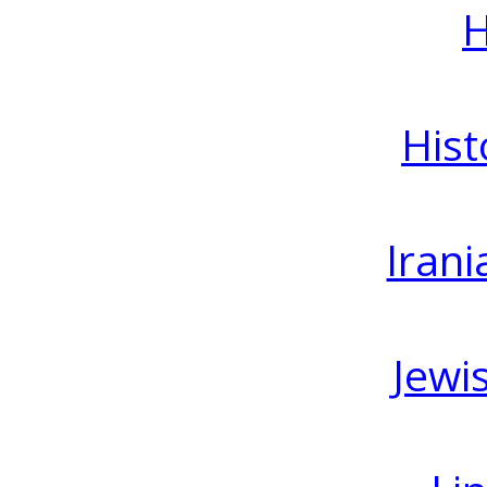
H
Hist
Irani
Jewi