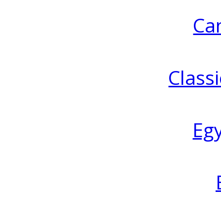
Ca
Classi
Eg