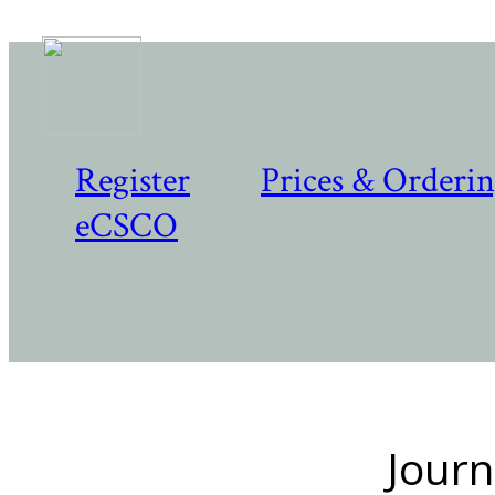
Register
Prices & Orderi
eCSCO
Journ