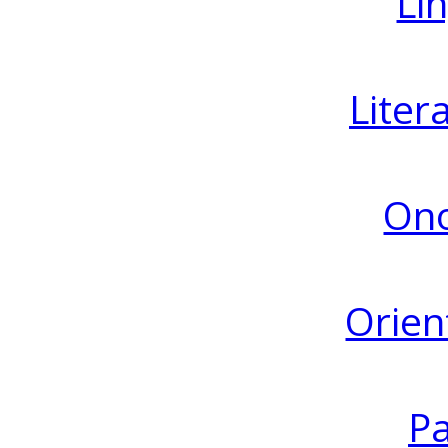
Lin
Liter
Ono
Orien
Pa