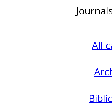
Journal
All 
Arc
Bibli