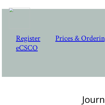
Register
Prices & Orderi
eCSCO
Journ