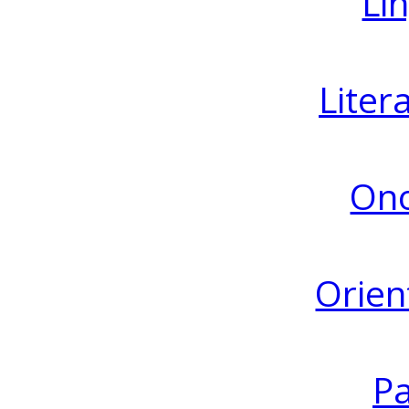
Lin
Liter
Ono
Orien
Pa