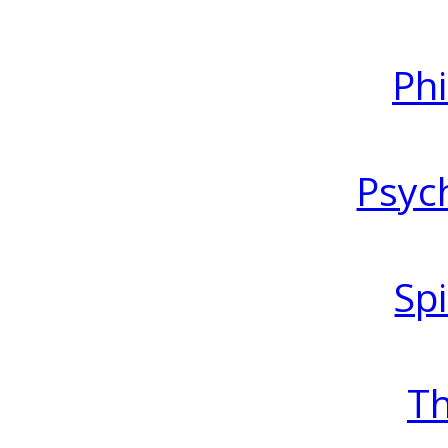
Ph
Psyc
Spi
T