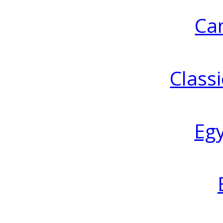
Ca
Classi
Eg