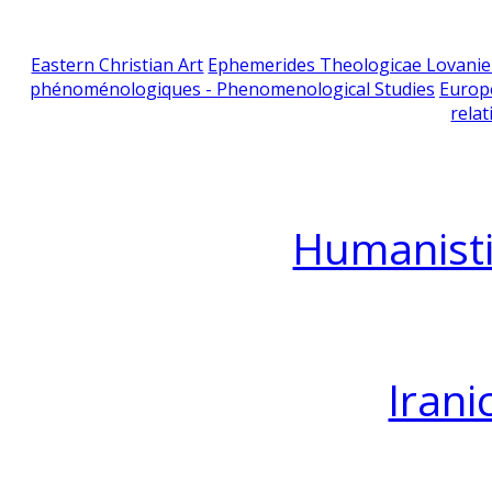
Eastern Christian Art
Ephemerides Theologicae Lovani
phénoménologiques - Phenomenological Studies
Europ
relat
Humanisti
Irani