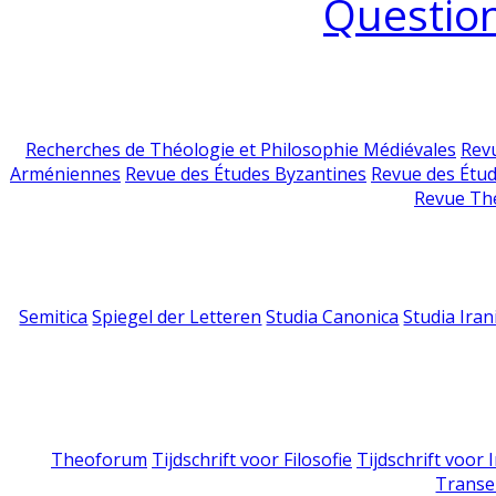
Question
Recherches de Théologie et Philosophie Médiévales
Revu
Arméniennes
Revue des Études Byzantines
Revue des Étu
Revue Th
Semitica
Spiegel der Letteren
Studia Canonica
Studia Iran
Theoforum
Tijdschrift voor Filosofie
Tijdschrift voor
Transe