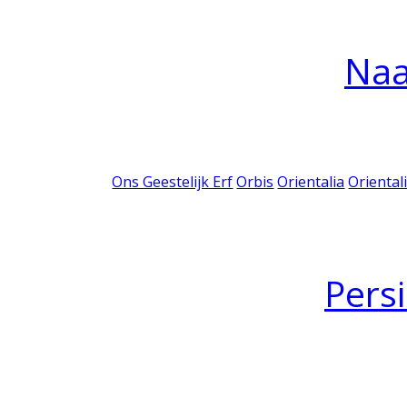
Na
Ons Geestelijk Erf
Orbis
Orientalia
Oriental
Pers