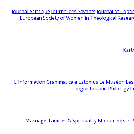
Journal Asiatique
Journal des Savants
Journal of Copti
European Society of Women in Theological Resear
Kart
L'Information Grammaticale
Latomus
Le Muséon
Les
Linguistics and Philology
L
Marriage, Families & Spirituality
Monuments et M