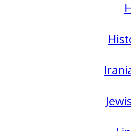
H
Hist
Irani
Jewi