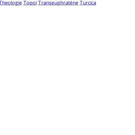
 Theologie
Topoi
Transeuphratène
Turcica