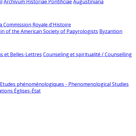
l
Archivum Historiae Pontificiae
Augustiniana
la Commission Royale d'Histoire
tin of the American Society of Papyrologists
Byzantion
 et Belles-Lettres
Counseling et spiritualité / Counselling
Etudes phénoménologiques - Phenomenological Studies
tions Églises-État