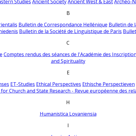
astern Studies
Ancient Society
Ancient West & East
Archéo-Ni
B
ientalis
Bulletin de Correspondance Hellénique
Bulletin de 
hiedenis
Bulletin de la Société de Linguistique de Paris
Bulle
C
e
Comptes rendus des séances de l'Académie des Inscriptions
and Spirituality
E
nses
ET-Studies
Ethical Perspectives
Ethische Perspectieven
for Church and State Research - Revue européenne des rela
H
Humanistica Lovaniensia
I