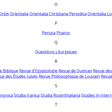
O
Orbis
Orientalia
Orientalia Christiana Periodica
Orientalia Lo
P
Persica
Pharos
Q
Questions Liturgiques
R
e Biblique
Revue d'Égyptologie
Revue de Qumran
Revue des
ue des Études Juives
Revue Philosophique de Louvain
Revue
S
anonica
Studia Iranica
Studia Rosenthaliana
Studies in Inter
T