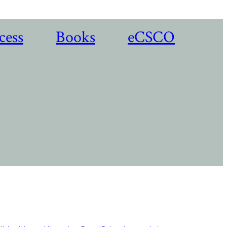
cess
Books
eCSCO