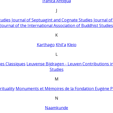
Iranica Antiqua
J
tudies
Journal of Septuagint and Cognate Studies
Journal o
Journal of the International Association of Buddhist Studies
K
Karthago
Khil'a
Kleio
L
es Classiques
Leuvense Bijdragen - Leuven Contributions in
Studies
M
ituality
Monuments et Mémoires de la Fondation Eugène P
N
Naamkunde