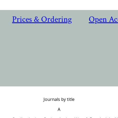
Prices & Ordering
Open Ac
Journals by title
A