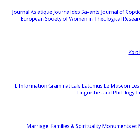
Journal Asiatique
Journal des Savants
Journal of Copti
European Society of Women in Theological Resear
Kart
L'Information Grammaticale
Latomus
Le Muséon
Les
Linguistics and Philology
L
Marriage, Families & Spirituality
Monuments et M