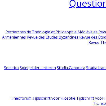
Question
Recherches de Théologie et Philosophie Médiévales
Revu
Arméniennes
Revue des Études Byzantines
Revue des Étu
Revue Th
Semitica
Spiegel der Letteren
Studia Canonica
Studia Iran
Theoforum
Tijdschrift voor Filosofie
Tijdschrift voor
Transe