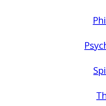
Ph
Psyc
Spi
T