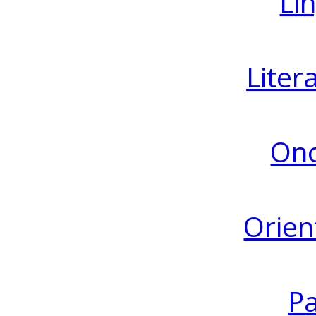
Lin
Liter
Ono
Orien
Pa