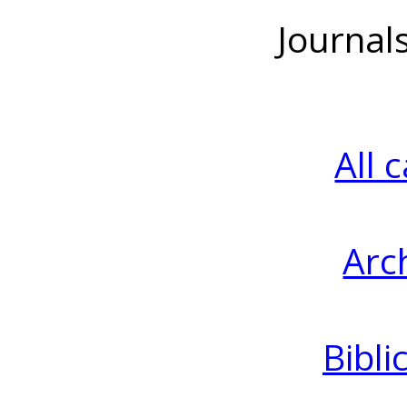
Journal
All 
Arc
Bibli