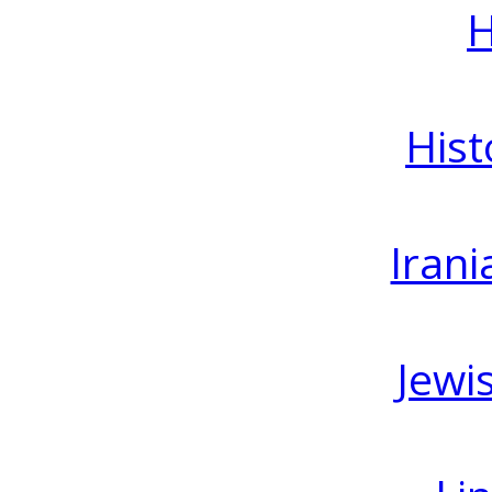
H
Hist
Irani
Jewi