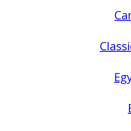
Ca
Classi
Eg