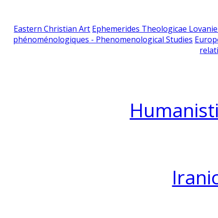
Eastern Christian Art
Ephemerides Theologicae Lovani
phénoménologiques - Phenomenological Studies
Europ
relat
Humanisti
Irani