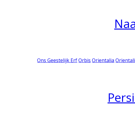
Na
Ons Geestelijk Erf
Orbis
Orientalia
Oriental
Pers