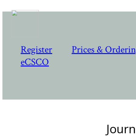
Register
Prices & Orderi
eCSCO
Journ