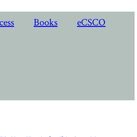
cess
Books
eCSCO