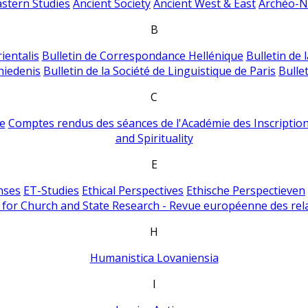
astern Studies
Ancient Society
Ancient West & East
Archéo-Ni
B
ientalis
Bulletin de Correspondance Hellénique
Bulletin de 
hiedenis
Bulletin de la Société de Linguistique de Paris
Bulle
C
e
Comptes rendus des séances de l'Académie des Inscriptions
and Spirituality
E
nses
ET-Studies
Ethical Perspectives
Ethische Perspectieven
for Church and State Research - Revue européenne des rela
H
Humanistica Lovaniensia
I