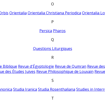
O
Orbis
Orientalia
Orientalia Christiana Periodica
Orientalia Lo
P
Persica
Pharos
Q
Questions Liturgiques
R
e Biblique
Revue d'Égyptologie
Revue de Qumran
Revue des
ue des Études Juives
Revue Philosophique de Louvain
Revue
S
anonica
Studia Iranica
Studia Rosenthaliana
Studies in Inter
T