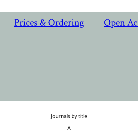
Prices & Ordering
Open Ac
Journals by title
A