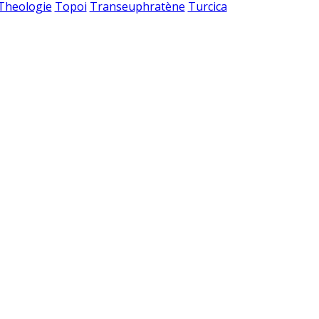
 Theologie
Topoi
Transeuphratène
Turcica