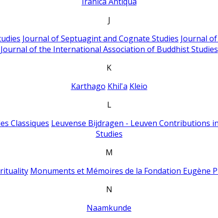
Iranica Antiqua
J
tudies
Journal of Septuagint and Cognate Studies
Journal o
Journal of the International Association of Buddhist Studies
K
Karthago
Khil'a
Kleio
L
es Classiques
Leuvense Bijdragen - Leuven Contributions in
Studies
M
ituality
Monuments et Mémoires de la Fondation Eugène P
N
Naamkunde