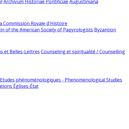
l
Archivum Historiae Pontificiae
Augustiniana
la Commission Royale d'Histoire
tin of the American Society of Papyrologists
Byzantion
 et Belles-Lettres
Counseling et spiritualité / Counselling
Etudes phénoménologiques - Phenomenological Studies
tions Églises-État