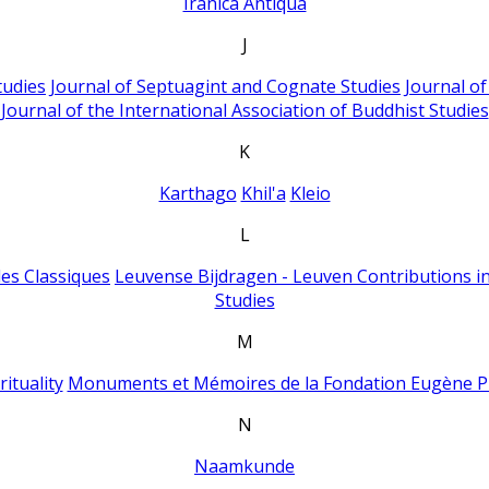
Iranica Antiqua
J
tudies
Journal of Septuagint and Cognate Studies
Journal o
Journal of the International Association of Buddhist Studies
K
Karthago
Khil'a
Kleio
L
es Classiques
Leuvense Bijdragen - Leuven Contributions in
Studies
M
ituality
Monuments et Mémoires de la Fondation Eugène P
N
Naamkunde