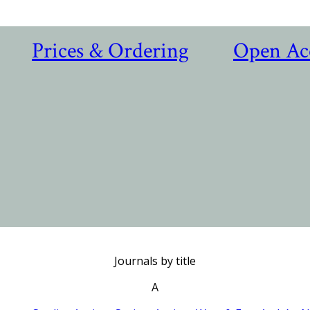
Prices & Ordering
Open Ac
Journals by title
A