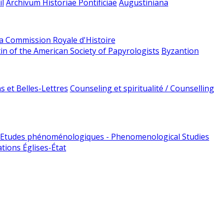
l
Archivum Historiae Pontificiae
Augustiniana
la Commission Royale d'Histoire
tin of the American Society of Papyrologists
Byzantion
 et Belles-Lettres
Counseling et spiritualité / Counselling
Etudes phénoménologiques - Phenomenological Studies
tions Églises-État