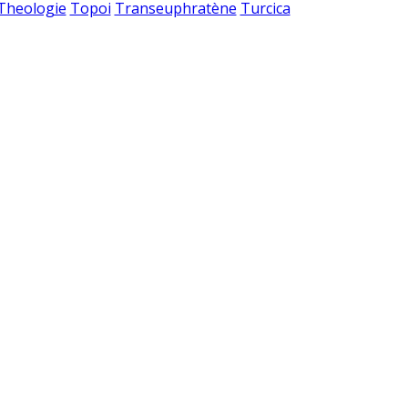
 Theologie
Topoi
Transeuphratène
Turcica