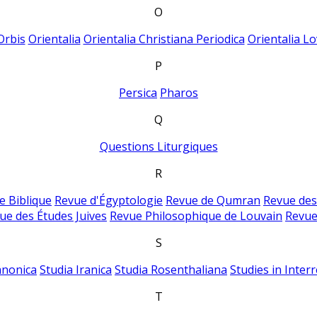
O
Orbis
Orientalia
Orientalia Christiana Periodica
Orientalia Lo
P
Persica
Pharos
Q
Questions Liturgiques
R
e Biblique
Revue d'Égyptologie
Revue de Qumran
Revue des
ue des Études Juives
Revue Philosophique de Louvain
Revue
S
anonica
Studia Iranica
Studia Rosenthaliana
Studies in Inter
T