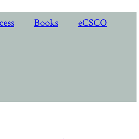
cess
Books
eCSCO