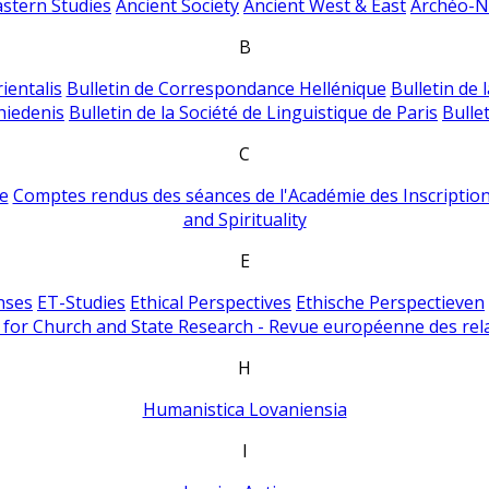
astern Studies
Ancient Society
Ancient West & East
Archéo-Ni
B
ientalis
Bulletin de Correspondance Hellénique
Bulletin de 
hiedenis
Bulletin de la Société de Linguistique de Paris
Bulle
C
e
Comptes rendus des séances de l'Académie des Inscriptions
and Spirituality
E
nses
ET-Studies
Ethical Perspectives
Ethische Perspectieven
for Church and State Research - Revue européenne des rela
H
Humanistica Lovaniensia
I