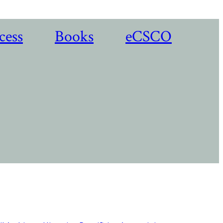
cess
Books
eCSCO