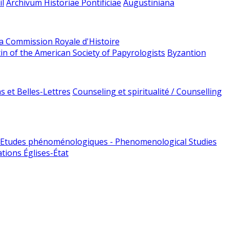
l
Archivum Historiae Pontificiae
Augustiniana
la Commission Royale d'Histoire
tin of the American Society of Papyrologists
Byzantion
 et Belles-Lettres
Counseling et spiritualité / Counselling
Etudes phénoménologiques - Phenomenological Studies
tions Églises-État