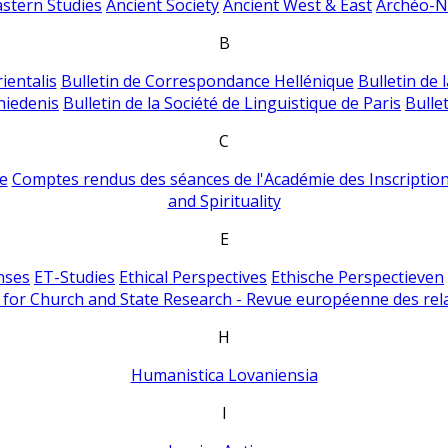
astern Studies
Ancient Society
Ancient West & East
Archéo-Ni
B
ientalis
Bulletin de Correspondance Hellénique
Bulletin de 
hiedenis
Bulletin de la Société de Linguistique de Paris
Bulle
C
e
Comptes rendus des séances de l'Académie des Inscriptions
and Spirituality
E
nses
ET-Studies
Ethical Perspectives
Ethische Perspectieven
for Church and State Research - Revue européenne des rela
H
Humanistica Lovaniensia
I