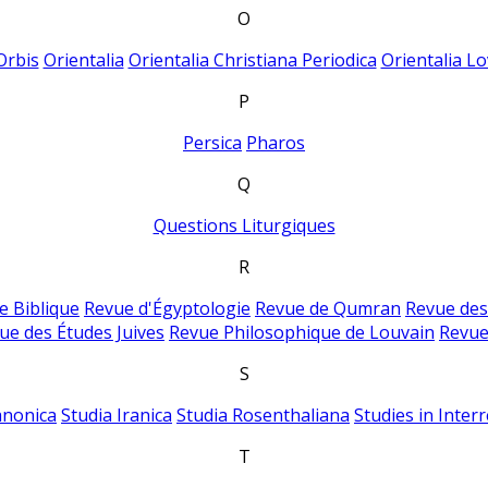
O
Orbis
Orientalia
Orientalia Christiana Periodica
Orientalia Lo
P
Persica
Pharos
Q
Questions Liturgiques
R
e Biblique
Revue d'Égyptologie
Revue de Qumran
Revue des
ue des Études Juives
Revue Philosophique de Louvain
Revue
S
anonica
Studia Iranica
Studia Rosenthaliana
Studies in Inter
T