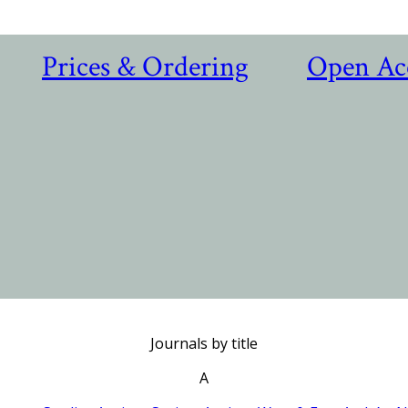
Prices & Ordering
Open Ac
Journals by title
A