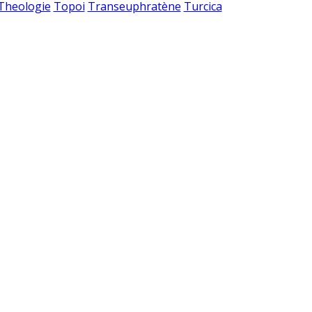
 Theologie
Topoi
Transeuphratène
Turcica