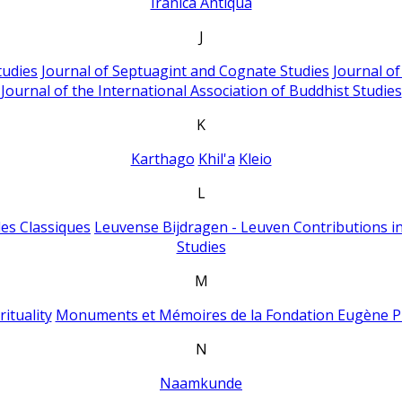
Iranica Antiqua
J
tudies
Journal of Septuagint and Cognate Studies
Journal o
Journal of the International Association of Buddhist Studies
K
Karthago
Khil'a
Kleio
L
es Classiques
Leuvense Bijdragen - Leuven Contributions in
Studies
M
ituality
Monuments et Mémoires de la Fondation Eugène P
N
Naamkunde