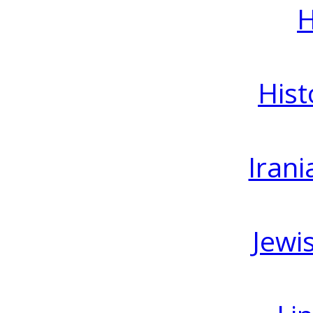
H
Hist
Irani
Jewi