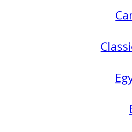
Ca
Classi
Eg