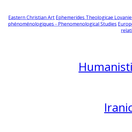
Eastern Christian Art
Ephemerides Theologicae Lovani
phénoménologiques - Phenomenological Studies
Europ
relat
Humanisti
Irani