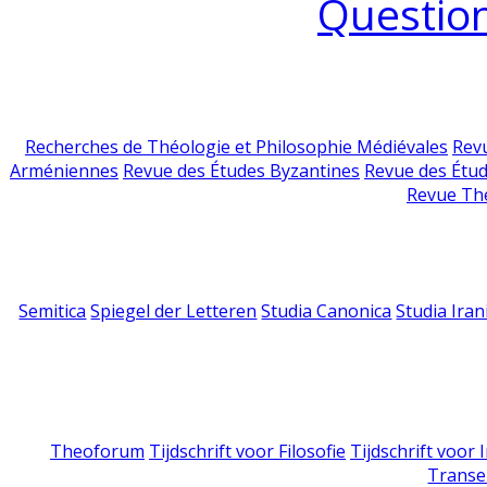
Question
Recherches de Théologie et Philosophie Médiévales
Revu
Arméniennes
Revue des Études Byzantines
Revue des Étu
Revue Th
Semitica
Spiegel der Letteren
Studia Canonica
Studia Iran
Theoforum
Tijdschrift voor Filosofie
Tijdschrift voor
Transe