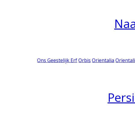
Na
Ons Geestelijk Erf
Orbis
Orientalia
Oriental
Pers