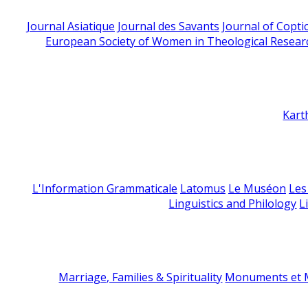
Journal Asiatique
Journal des Savants
Journal of Copti
European Society of Women in Theological Resear
Kart
L'Information Grammaticale
Latomus
Le Muséon
Les
Linguistics and Philology
L
Marriage, Families & Spirituality
Monuments et M