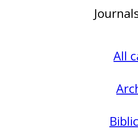
Journal
All 
Arc
Bibli