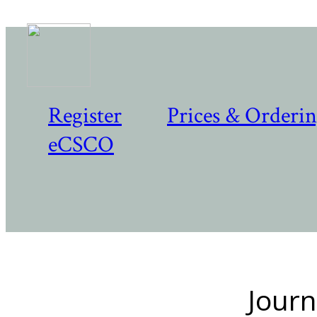
Register
Prices & Orderi
eCSCO
Journ