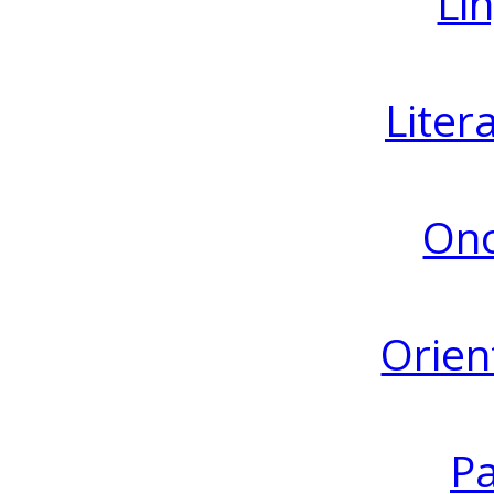
Lin
Liter
Ono
Orien
Pa