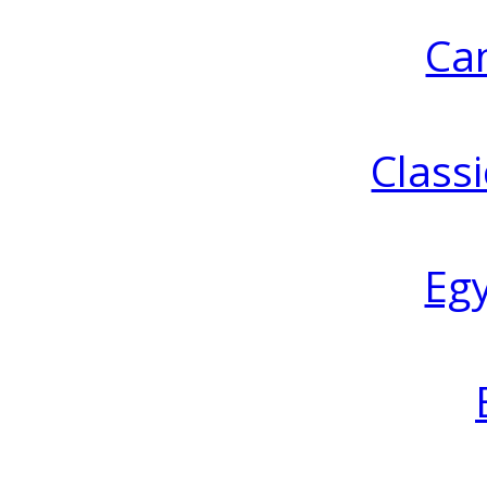
Ca
Classi
Eg