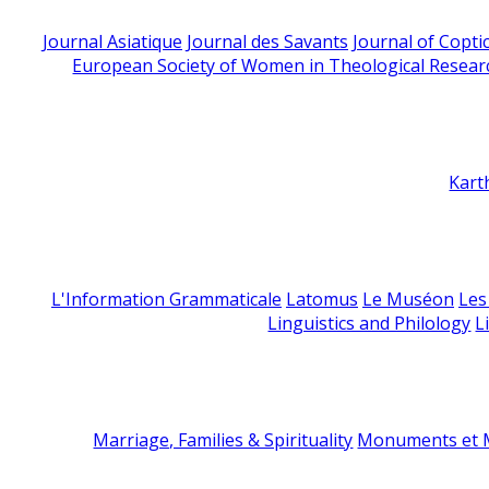
Journal Asiatique
Journal des Savants
Journal of Copti
European Society of Women in Theological Resear
Kart
L'Information Grammaticale
Latomus
Le Muséon
Les
Linguistics and Philology
L
Marriage, Families & Spirituality
Monuments et M