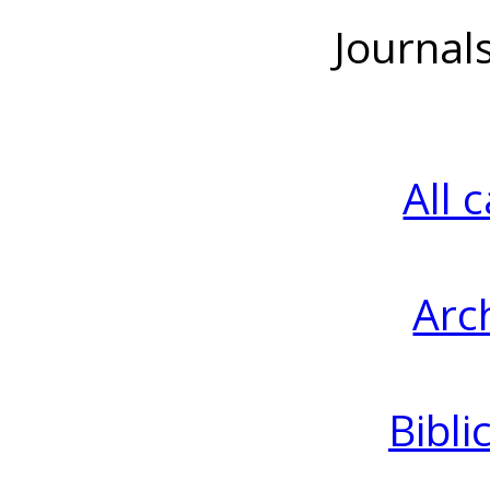
Journal
All 
Arc
Bibli