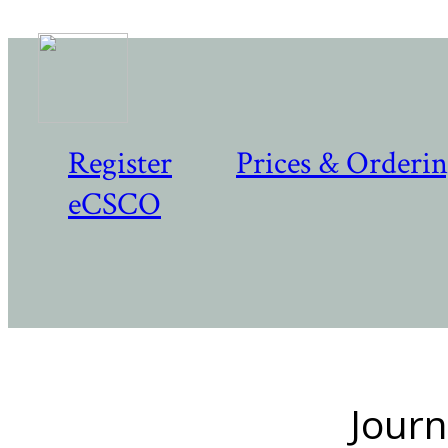
Register
Prices & Orderi
eCSCO
Journ