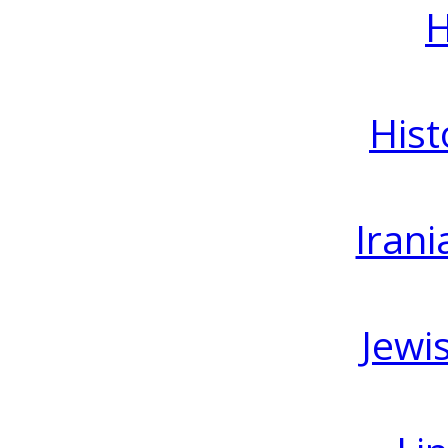
H
Hist
Irani
Jewi