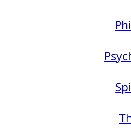
Ph
Psyc
Spi
T