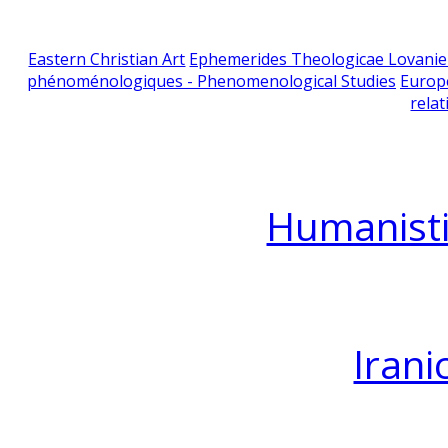
Eastern Christian Art
Ephemerides Theologicae Lovani
phénoménologiques - Phenomenological Studies
Europ
relat
Humanisti
Irani