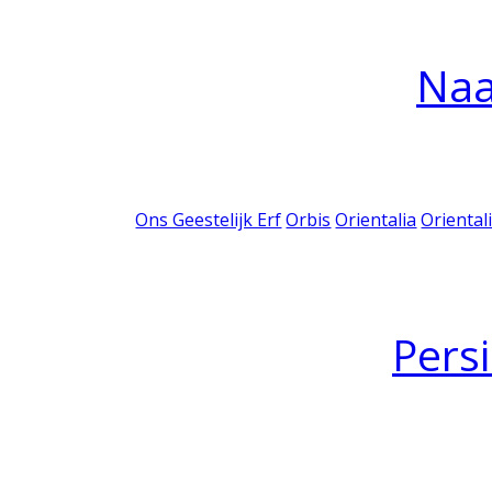
Na
Ons Geestelijk Erf
Orbis
Orientalia
Oriental
Pers