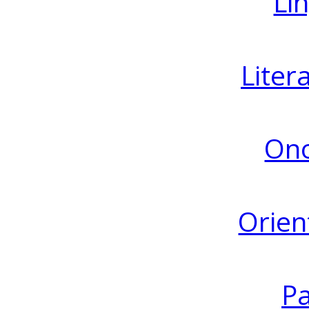
Lin
Liter
Ono
Orien
Pa