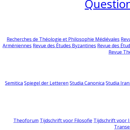
Question
Recherches de Théologie et Philosophie Médiévales
Revu
Arméniennes
Revue des Études Byzantines
Revue des Étu
Revue Th
Semitica
Spiegel der Letteren
Studia Canonica
Studia Iran
Theoforum
Tijdschrift voor Filosofie
Tijdschrift voor
Transe