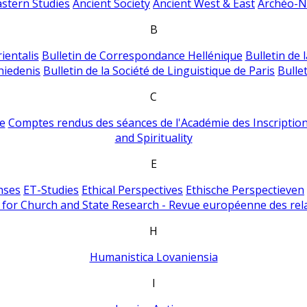
astern Studies
Ancient Society
Ancient West & East
Archéo-Ni
B
ientalis
Bulletin de Correspondance Hellénique
Bulletin de 
hiedenis
Bulletin de la Société de Linguistique de Paris
Bulle
C
e
Comptes rendus des séances de l'Académie des Inscriptions
and Spirituality
E
nses
ET-Studies
Ethical Perspectives
Ethische Perspectieven
for Church and State Research - Revue européenne des rela
H
Humanistica Lovaniensia
I