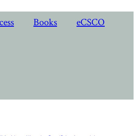
cess
Books
eCSCO