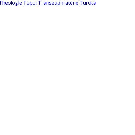
 Theologie
Topoi
Transeuphratène
Turcica