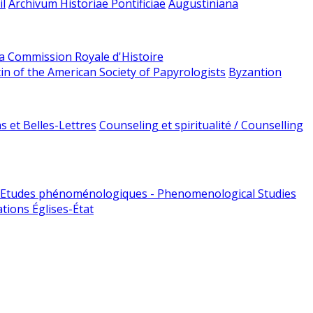
l
Archivum Historiae Pontificiae
Augustiniana
la Commission Royale d'Histoire
tin of the American Society of Papyrologists
Byzantion
 et Belles-Lettres
Counseling et spiritualité / Counselling
Etudes phénoménologiques - Phenomenological Studies
tions Églises-État