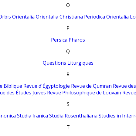
O
Orbis
Orientalia
Orientalia Christiana Periodica
Orientalia Lo
P
Persica
Pharos
Q
Questions Liturgiques
R
e Biblique
Revue d'Égyptologie
Revue de Qumran
Revue des
ue des Études Juives
Revue Philosophique de Louvain
Revue
S
anonica
Studia Iranica
Studia Rosenthaliana
Studies in Inter
T