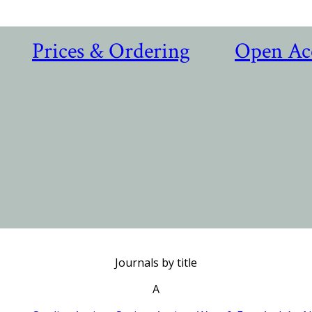
Prices & Ordering
Open Ac
Journals by title
A