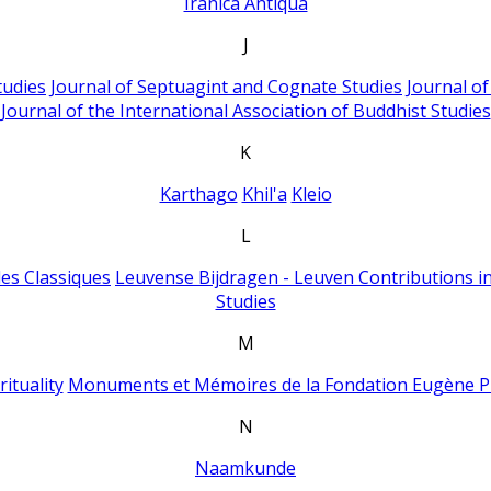
Iranica Antiqua
J
tudies
Journal of Septuagint and Cognate Studies
Journal o
Journal of the International Association of Buddhist Studies
K
Karthago
Khil'a
Kleio
L
es Classiques
Leuvense Bijdragen - Leuven Contributions in
Studies
M
ituality
Monuments et Mémoires de la Fondation Eugène P
N
Naamkunde