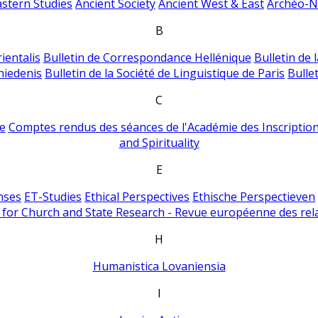
astern Studies
Ancient Society
Ancient West & East
Archéo-Ni
B
ientalis
Bulletin de Correspondance Hellénique
Bulletin de 
hiedenis
Bulletin de la Société de Linguistique de Paris
Bulle
C
e
Comptes rendus des séances de l'Académie des Inscriptions
and Spirituality
E
nses
ET-Studies
Ethical Perspectives
Ethische Perspectieven
for Church and State Research - Revue européenne des rela
H
Humanistica Lovaniensia
I