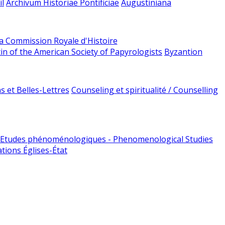
l
Archivum Historiae Pontificiae
Augustiniana
la Commission Royale d'Histoire
tin of the American Society of Papyrologists
Byzantion
 et Belles-Lettres
Counseling et spiritualité / Counselling
Etudes phénoménologiques - Phenomenological Studies
tions Églises-État