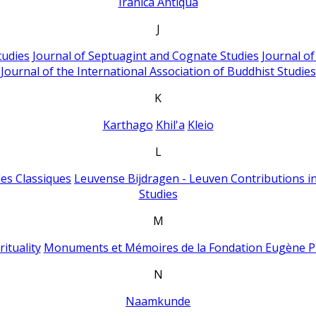
Iranica Antiqua
J
tudies
Journal of Septuagint and Cognate Studies
Journal o
Journal of the International Association of Buddhist Studies
K
Karthago
Khil'a
Kleio
L
es Classiques
Leuvense Bijdragen - Leuven Contributions in
Studies
M
ituality
Monuments et Mémoires de la Fondation Eugène P
N
Naamkunde