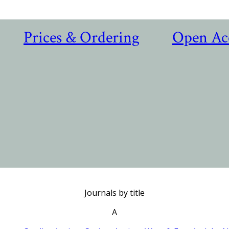
Prices & Ordering
Open Ac
Journals by title
A