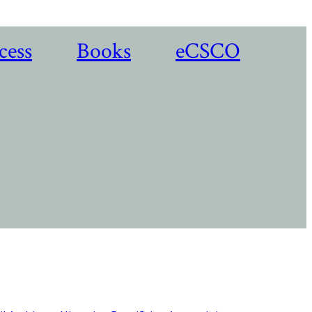
cess
Books
eCSCO