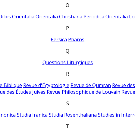
O
Orbis
Orientalia
Orientalia Christiana Periodica
Orientalia Lo
P
Persica
Pharos
Q
Questions Liturgiques
R
e Biblique
Revue d'Égyptologie
Revue de Qumran
Revue des
ue des Études Juives
Revue Philosophique de Louvain
Revue
S
anonica
Studia Iranica
Studia Rosenthaliana
Studies in Inter
T