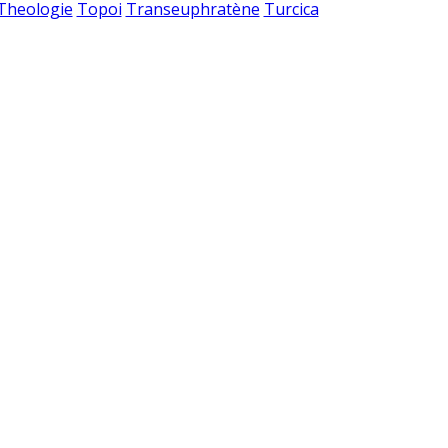
 Theologie
Topoi
Transeuphratène
Turcica