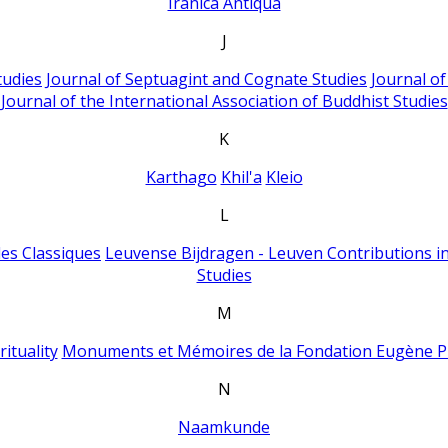
Iranica Antiqua
J
tudies
Journal of Septuagint and Cognate Studies
Journal o
Journal of the International Association of Buddhist Studies
K
Karthago
Khil'a
Kleio
L
es Classiques
Leuvense Bijdragen - Leuven Contributions in
Studies
M
ituality
Monuments et Mémoires de la Fondation Eugène P
N
Naamkunde