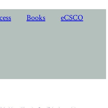
cess
Books
eCSCO