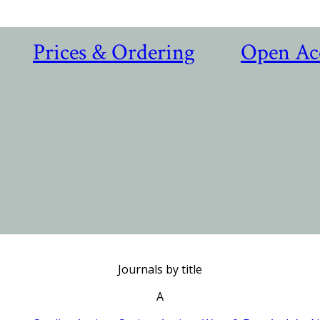
Prices & Ordering
Open Ac
Journals by title
A