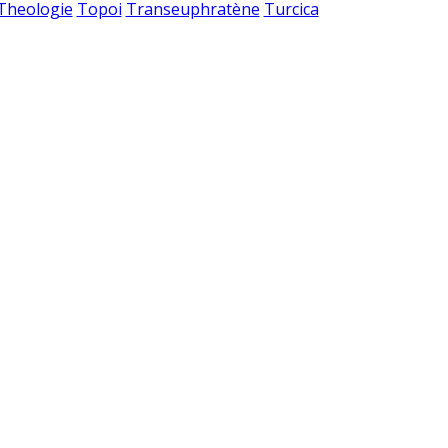
 Theologie
Topoi
Transeuphratène
Turcica