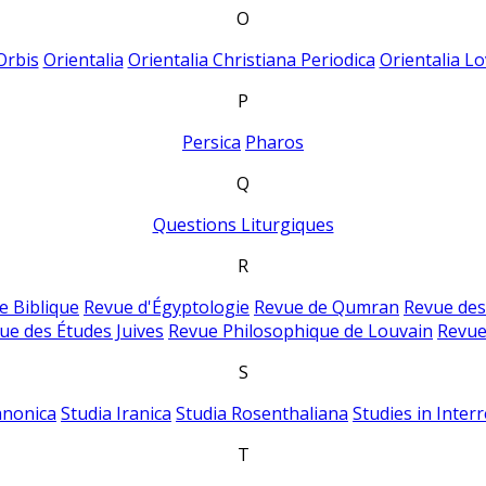
O
Orbis
Orientalia
Orientalia Christiana Periodica
Orientalia Lo
P
Persica
Pharos
Q
Questions Liturgiques
R
e Biblique
Revue d'Égyptologie
Revue de Qumran
Revue des
ue des Études Juives
Revue Philosophique de Louvain
Revue
S
anonica
Studia Iranica
Studia Rosenthaliana
Studies in Inter
T