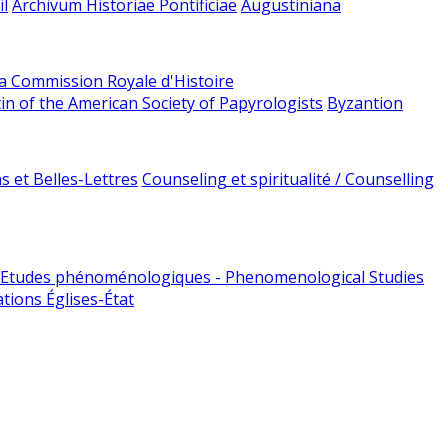
l
Archivum Historiae Pontificiae
Augustiniana
la Commission Royale d'Histoire
tin of the American Society of Papyrologists
Byzantion
 et Belles-Lettres
Counseling et spiritualité / Counselling
Etudes phénoménologiques - Phenomenological Studies
tions Églises-État