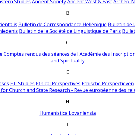
astern Studies
Ancient Society
Ancient West & East
Archéo-Ni
B
ientalis
Bulletin de Correspondance Hellénique
Bulletin de 
hiedenis
Bulletin de la Société de Linguistique de Paris
Bulle
C
e
Comptes rendus des séances de l'Académie des Inscriptions
and Spirituality
E
nses
ET-Studies
Ethical Perspectives
Ethische Perspectieven
for Church and State Research - Revue européenne des rela
H
Humanistica Lovaniensia
I