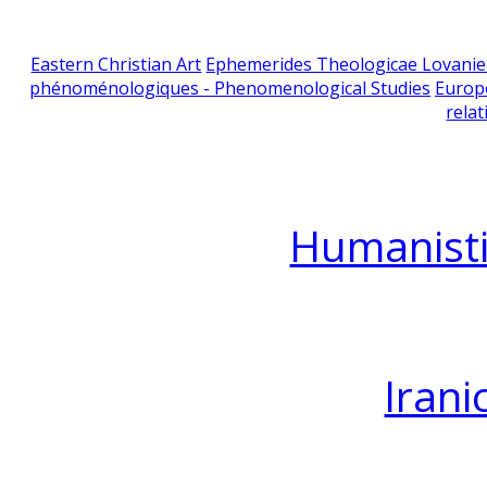
Eastern Christian Art
Ephemerides Theologicae Lovani
phénoménologiques - Phenomenological Studies
Europ
relat
Humanisti
Irani