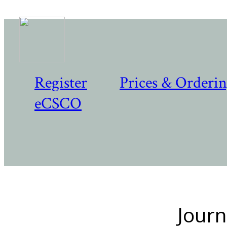
Register
Prices & Orderi
eCSCO
Journ