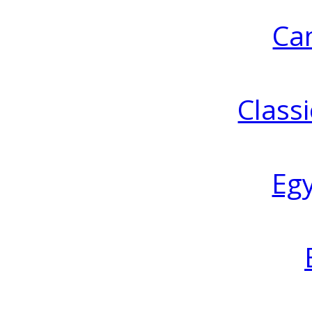
Ca
Classi
Eg