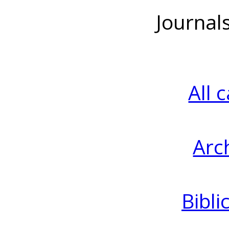
Journal
All 
Arc
Bibli