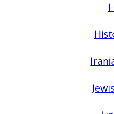
H
Hist
Irani
Jewi