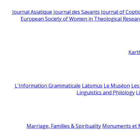
Journal Asiatique
Journal des Savants
Journal of Copti
European Society of Women in Theological Resear
Kart
L'Information Grammaticale
Latomus
Le Muséon
Les
Linguistics and Philology
L
Marriage, Families & Spirituality
Monuments et M