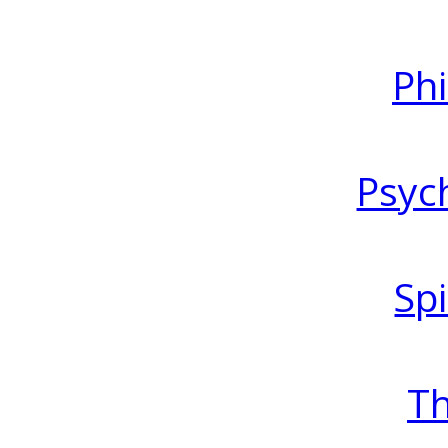
Ph
Psyc
Spi
T