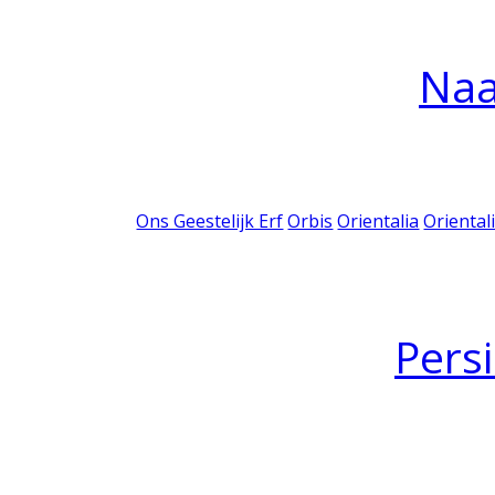
Na
Ons Geestelijk Erf
Orbis
Orientalia
Oriental
Pers