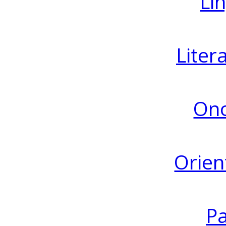
Lin
Liter
Ono
Orien
Pa