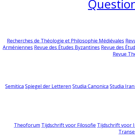
Question
Recherches de Théologie et Philosophie Médiévales
Revu
Arméniennes
Revue des Études Byzantines
Revue des Étu
Revue Th
Semitica
Spiegel der Letteren
Studia Canonica
Studia Iran
Theoforum
Tijdschrift voor Filosofie
Tijdschrift voor
Transe