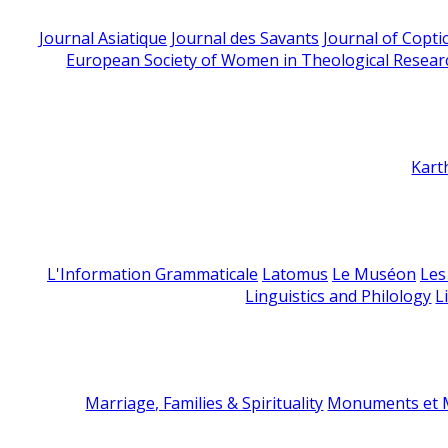
Journal Asiatique
Journal des Savants
Journal of Copti
European Society of Women in Theological Resear
Kart
L'Information Grammaticale
Latomus
Le Muséon
Les
Linguistics and Philology
L
Marriage, Families & Spirituality
Monuments et M