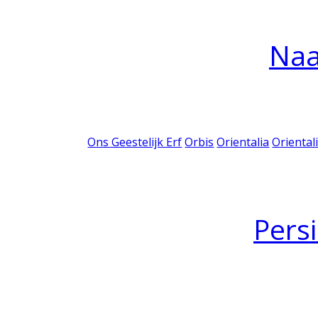
Na
Ons Geestelijk Erf
Orbis
Orientalia
Oriental
Pers