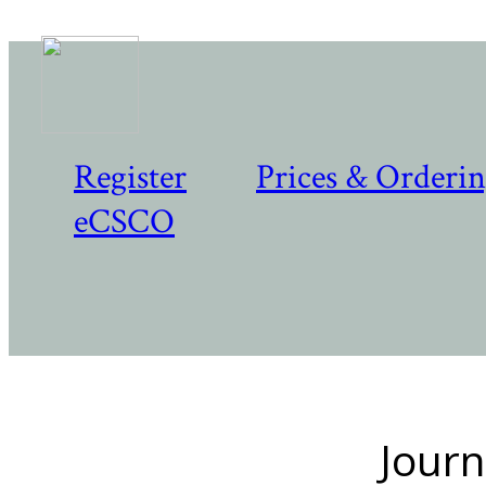
Register
Prices & Orderi
eCSCO
Journ