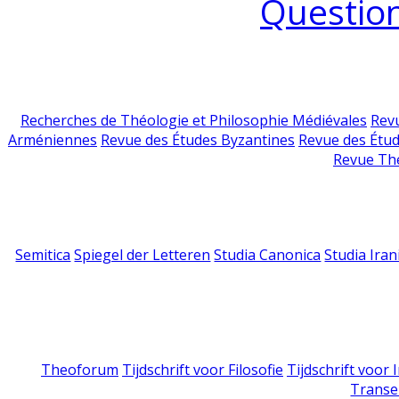
Question
Recherches de Théologie et Philosophie Médiévales
Revu
Arméniennes
Revue des Études Byzantines
Revue des Étu
Revue Th
Semitica
Spiegel der Letteren
Studia Canonica
Studia Iran
Theoforum
Tijdschrift voor Filosofie
Tijdschrift voor
Transe