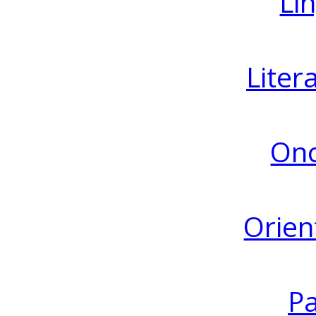
Lin
Liter
Ono
Orien
Pa