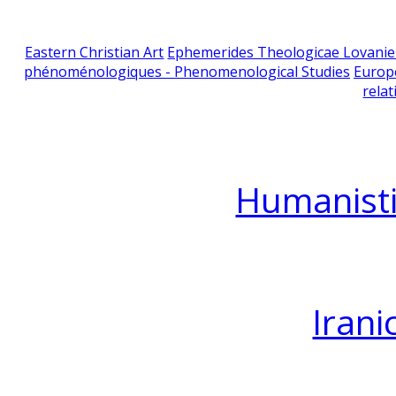
Eastern Christian Art
Ephemerides Theologicae Lovani
phénoménologiques - Phenomenological Studies
Europ
relat
Humanisti
Irani