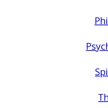
Ph
Psyc
Spi
T