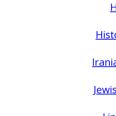
H
Hist
Irani
Jewi