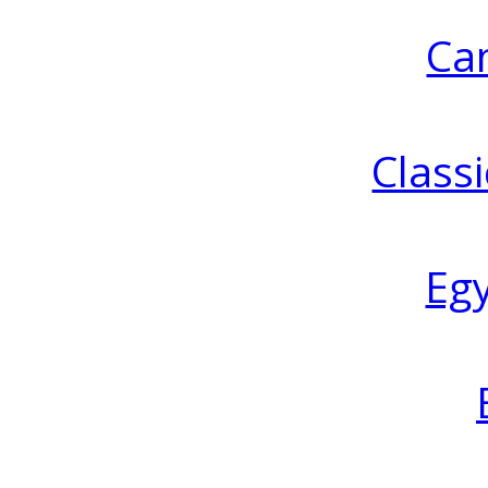
Ca
Classi
Eg