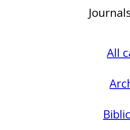
Journal
All 
Arc
Bibli