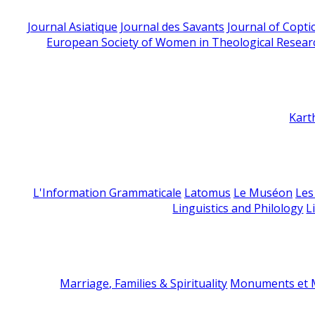
Journal Asiatique
Journal des Savants
Journal of Copti
European Society of Women in Theological Resear
Kart
L'Information Grammaticale
Latomus
Le Muséon
Les
Linguistics and Philology
L
Marriage, Families & Spirituality
Monuments et M