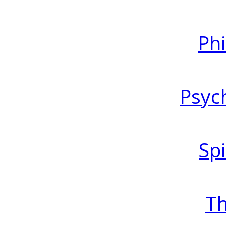
Ph
Psyc
Spi
T