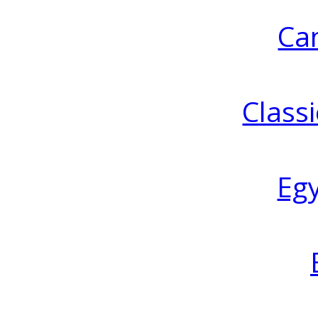
Ca
Classi
Eg