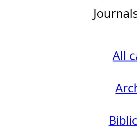
Journal
All 
Arc
Bibli