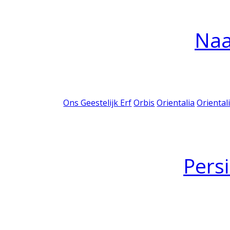
Na
Ons Geestelijk Erf
Orbis
Orientalia
Oriental
Pers