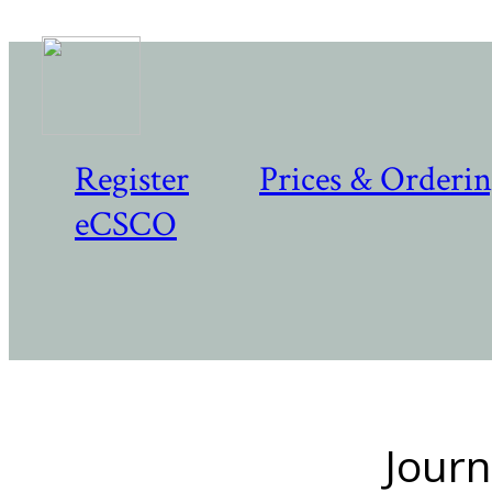
Register
Prices & Orderi
eCSCO
Journ