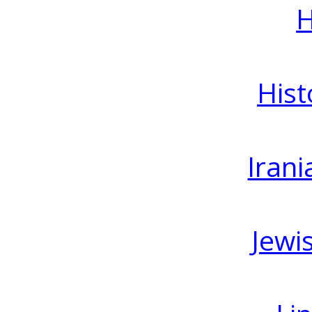
H
Hist
Irani
Jewi