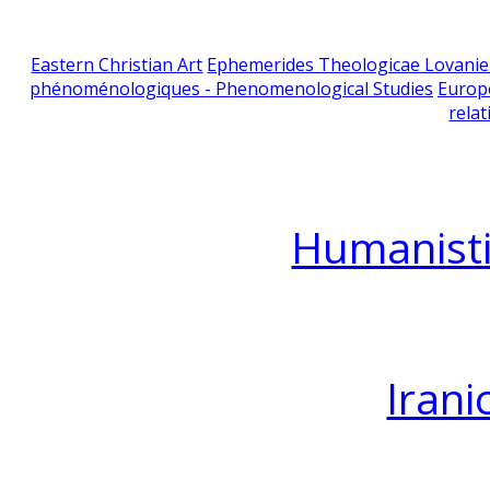
Eastern Christian Art
Ephemerides Theologicae Lovani
phénoménologiques - Phenomenological Studies
Europ
relat
Humanisti
Irani