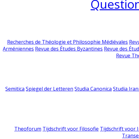
Question
Recherches de Théologie et Philosophie Médiévales
Revu
Arméniennes
Revue des Études Byzantines
Revue des Étu
Revue Th
Semitica
Spiegel der Letteren
Studia Canonica
Studia Iran
Theoforum
Tijdschrift voor Filosofie
Tijdschrift voor
Transe