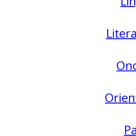
Lin
Liter
Ono
Orien
Pa