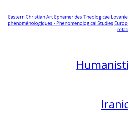
Eastern Christian Art
Ephemerides Theologicae Lovani
phénoménologiques - Phenomenological Studies
Europ
relat
Humanisti
Irani