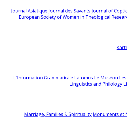
Journal Asiatique
Journal des Savants
Journal of Copti
European Society of Women in Theological Resear
Kart
L'Information Grammaticale
Latomus
Le Muséon
Les
Linguistics and Philology
L
Marriage, Families & Spirituality
Monuments et M