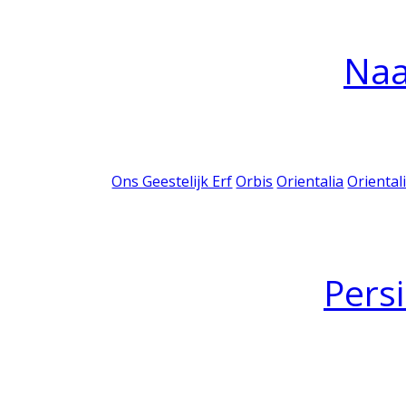
Na
Ons Geestelijk Erf
Orbis
Orientalia
Oriental
Pers