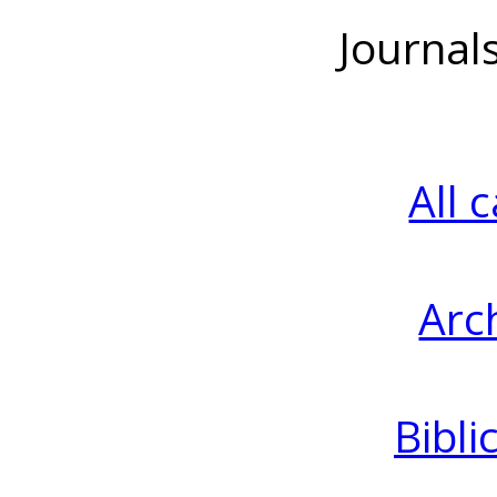
Journal
All 
Arc
Bibli