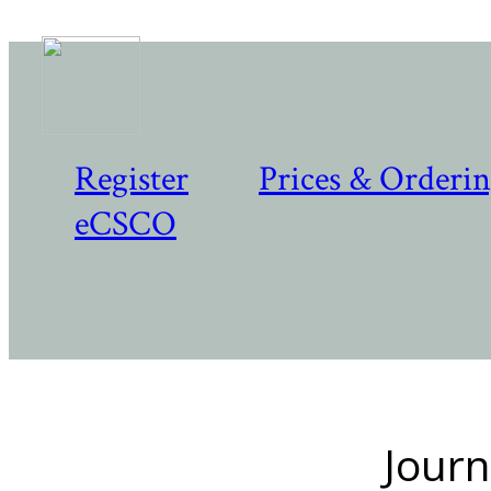
Register
Prices & Orderi
eCSCO
Journ