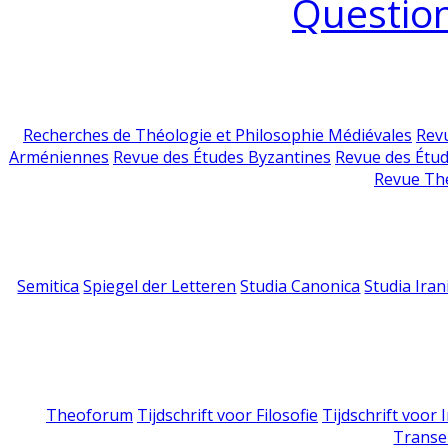
Question
Recherches de Théologie et Philosophie Médiévales
Revu
Arméniennes
Revue des Études Byzantines
Revue des Étu
Revue Th
Semitica
Spiegel der Letteren
Studia Canonica
Studia Iran
Theoforum
Tijdschrift voor Filosofie
Tijdschrift voor
Transe