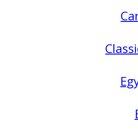
Ca
Classi
Eg