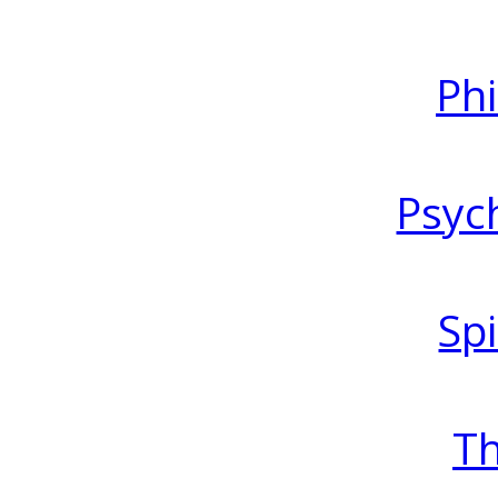
Ph
Psyc
Spi
T