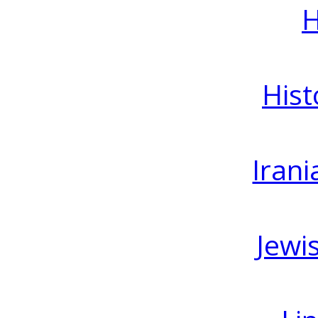
H
Hist
Irani
Jewi