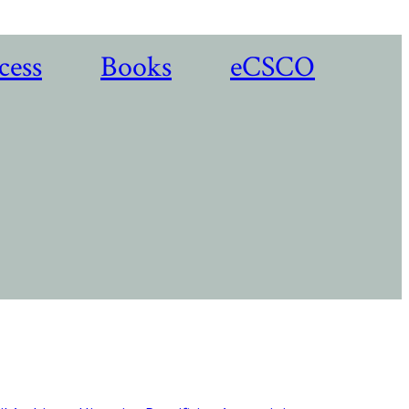
cess
Books
eCSCO