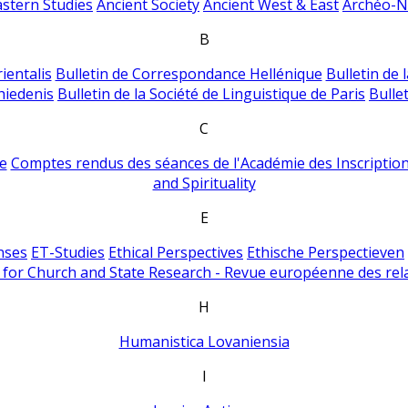
astern Studies
Ancient Society
Ancient West & East
Archéo-Ni
B
ientalis
Bulletin de Correspondance Hellénique
Bulletin de 
hiedenis
Bulletin de la Société de Linguistique de Paris
Bulle
C
e
Comptes rendus des séances de l'Académie des Inscriptions
and Spirituality
E
nses
ET-Studies
Ethical Perspectives
Ethische Perspectieven
for Church and State Research - Revue européenne des rela
H
Humanistica Lovaniensia
I