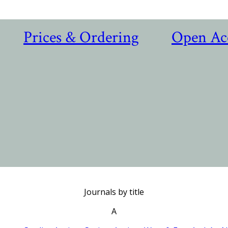
Prices & Ordering
Open Ac
Journals by title
A