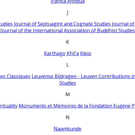
Iranica Antiqua
J
tudies
Journal of Septuagint and Cognate Studies
Journal o
Journal of the International Association of Buddhist Studies
K
Karthago
Khil'a
Kleio
L
es Classiques
Leuvense Bijdragen - Leuven Contributions in
Studies
M
ituality
Monuments et Mémoires de la Fondation Eugène P
N
Naamkunde