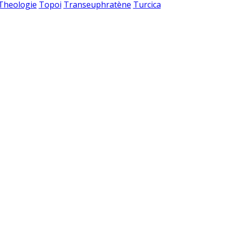
 Theologie
Topoi
Transeuphratène
Turcica