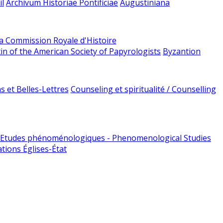
l
Archivum Historiae Pontificiae
Augustiniana
la Commission Royale d'Histoire
tin of the American Society of Papyrologists
Byzantion
 et Belles-Lettres
Counseling et spiritualité / Counselling
Etudes phénoménologiques - Phenomenological Studies
tions Églises-État