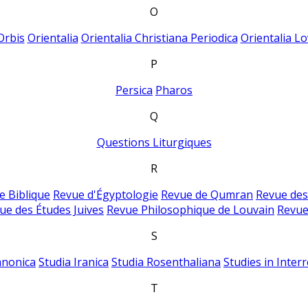
O
Orbis
Orientalia
Orientalia Christiana Periodica
Orientalia Lo
P
Persica
Pharos
Q
Questions Liturgiques
R
e Biblique
Revue d'Égyptologie
Revue de Qumran
Revue des
ue des Études Juives
Revue Philosophique de Louvain
Revue
S
anonica
Studia Iranica
Studia Rosenthaliana
Studies in Inter
T