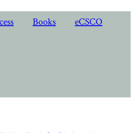
cess
Books
eCSCO