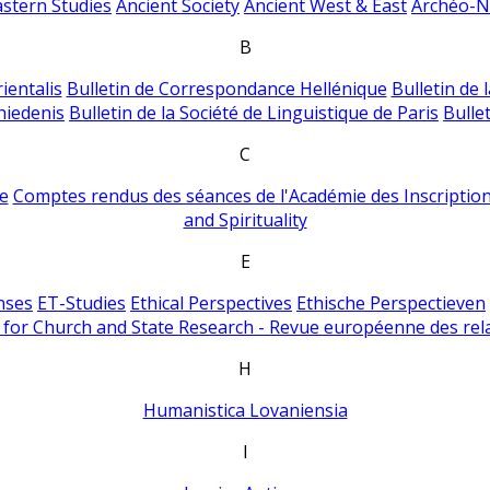
astern Studies
Ancient Society
Ancient West & East
Archéo-Ni
B
ientalis
Bulletin de Correspondance Hellénique
Bulletin de 
hiedenis
Bulletin de la Société de Linguistique de Paris
Bulle
C
e
Comptes rendus des séances de l'Académie des Inscriptions
and Spirituality
E
nses
ET-Studies
Ethical Perspectives
Ethische Perspectieven
for Church and State Research - Revue européenne des rela
H
Humanistica Lovaniensia
I