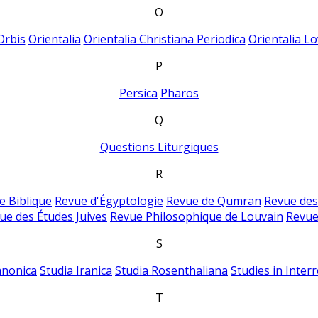
O
Orbis
Orientalia
Orientalia Christiana Periodica
Orientalia Lo
P
Persica
Pharos
Q
Questions Liturgiques
R
e Biblique
Revue d'Égyptologie
Revue de Qumran
Revue des
ue des Études Juives
Revue Philosophique de Louvain
Revue
S
anonica
Studia Iranica
Studia Rosenthaliana
Studies in Inter
T