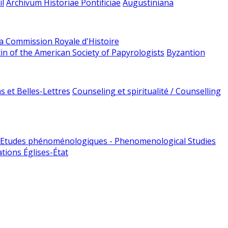
l
Archivum Historiae Pontificiae
Augustiniana
la Commission Royale d'Histoire
tin of the American Society of Papyrologists
Byzantion
 et Belles-Lettres
Counseling et spiritualité / Counselling
Etudes phénoménologiques - Phenomenological Studies
tions Églises-État