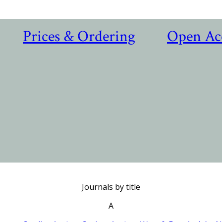
Prices & Ordering
Open Ac
Journals by title
A