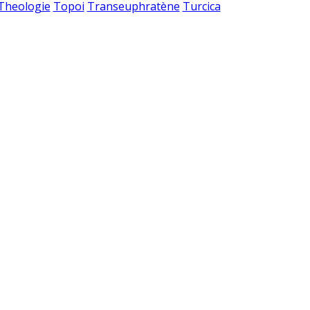
 Theologie
Topoi
Transeuphratène
Turcica