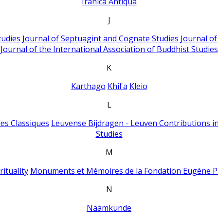
Iranica Antiqua
J
tudies
Journal of Septuagint and Cognate Studies
Journal o
Journal of the International Association of Buddhist Studies
K
Karthago
Khil'a
Kleio
L
es Classiques
Leuvense Bijdragen - Leuven Contributions in
Studies
M
ituality
Monuments et Mémoires de la Fondation Eugène P
N
Naamkunde