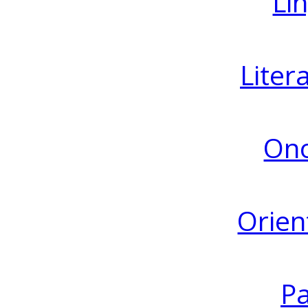
Lin
Liter
Ono
Orien
Pa