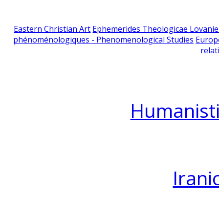
Eastern Christian Art
Ephemerides Theologicae Lovani
phénoménologiques - Phenomenological Studies
Europ
relat
Humanisti
Irani