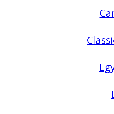
Ca
Classi
Eg