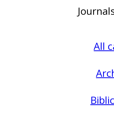
Journal
All 
Arc
Bibli