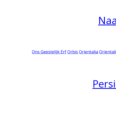
Na
Ons Geestelijk Erf
Orbis
Orientalia
Oriental
Pers