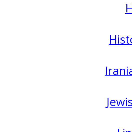
H
Hist
Irani
Jewi