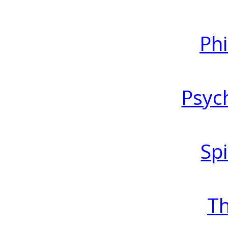
Ph
Psyc
Spi
T