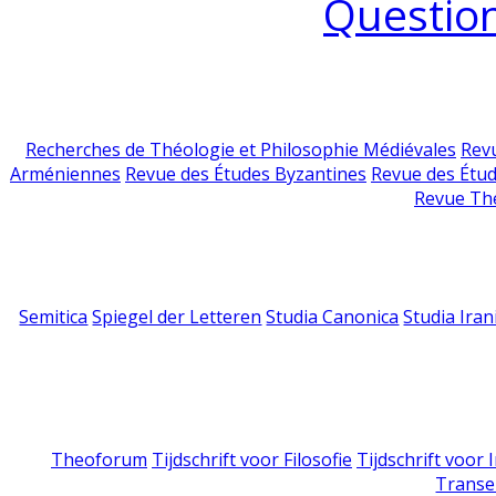
Question
Recherches de Théologie et Philosophie Médiévales
Revu
Arméniennes
Revue des Études Byzantines
Revue des Étu
Revue Th
Semitica
Spiegel der Letteren
Studia Canonica
Studia Iran
Theoforum
Tijdschrift voor Filosofie
Tijdschrift voor
Transe