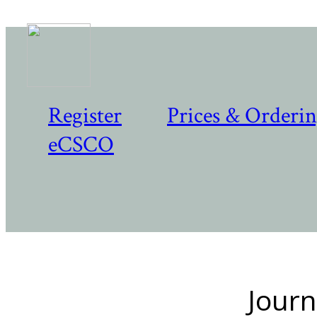
Register
Prices & Orderi
eCSCO
Journ