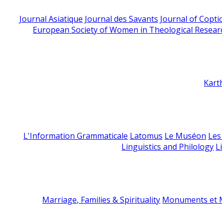
Journal Asiatique
Journal des Savants
Journal of Copti
European Society of Women in Theological Resear
Kart
L'Information Grammaticale
Latomus
Le Muséon
Les
Linguistics and Philology
L
Marriage, Families & Spirituality
Monuments et M