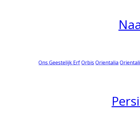
Na
Ons Geestelijk Erf
Orbis
Orientalia
Oriental
Pers