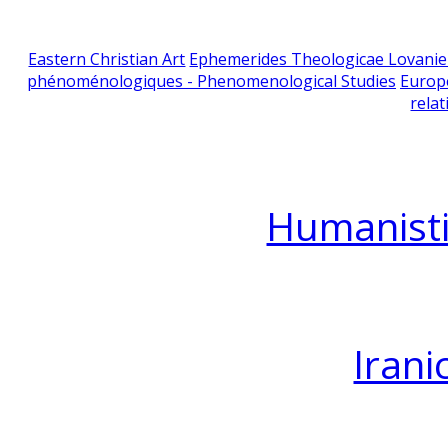
Eastern Christian Art
Ephemerides Theologicae Lovani
phénoménologiques - Phenomenological Studies
Europ
relat
Humanisti
Irani