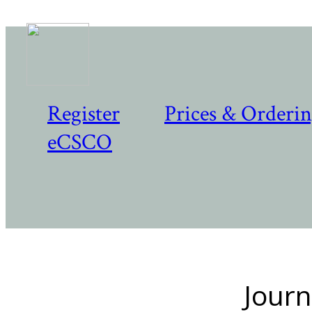
Register
Prices & Orderi
eCSCO
Journ