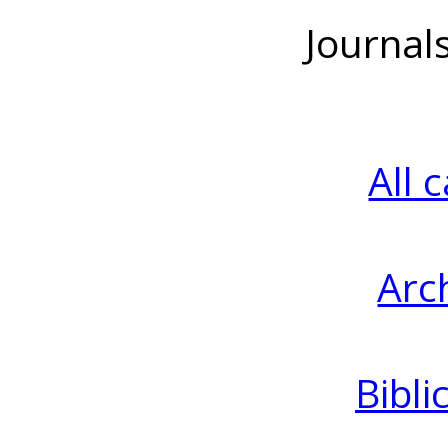
Journal
All 
Arc
Bibli