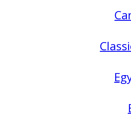
Ca
Classi
Eg