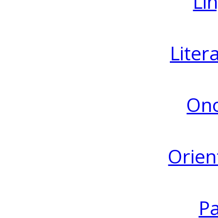
Lin
Liter
Ono
Orien
Pa