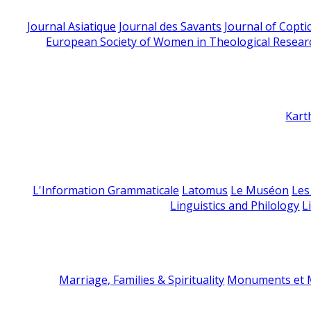
Journal Asiatique
Journal des Savants
Journal of Copti
European Society of Women in Theological Resear
Kart
L'Information Grammaticale
Latomus
Le Muséon
Les
Linguistics and Philology
L
Marriage, Families & Spirituality
Monuments et M