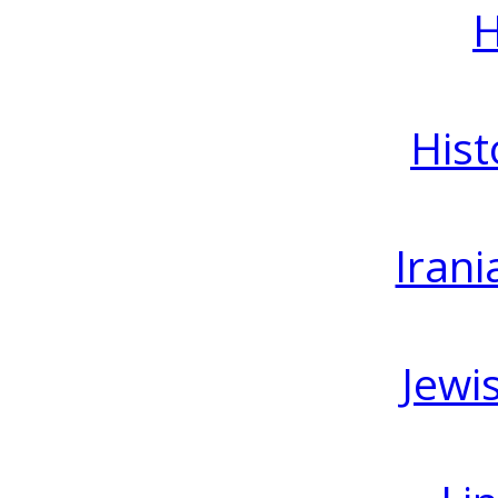
H
Hist
Irani
Jewi