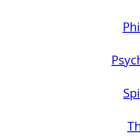
Ph
Psyc
Spi
T