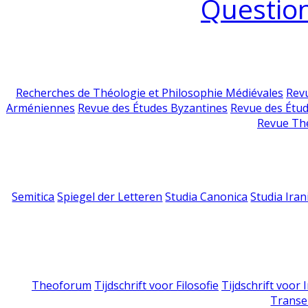
Question
Recherches de Théologie et Philosophie Médiévales
Revu
Arméniennes
Revue des Études Byzantines
Revue des Étu
Revue Th
Semitica
Spiegel der Letteren
Studia Canonica
Studia Iran
Theoforum
Tijdschrift voor Filosofie
Tijdschrift voor
Transe