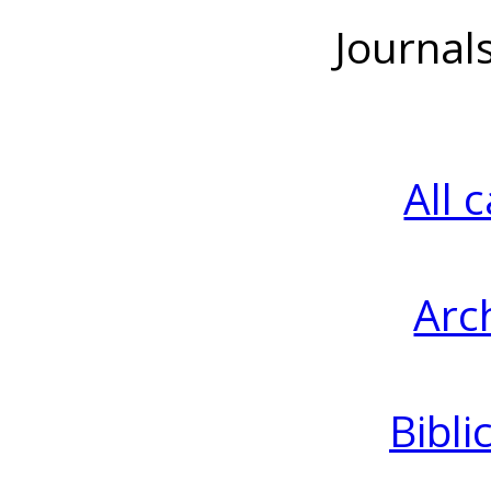
Journal
All 
Arc
Bibli