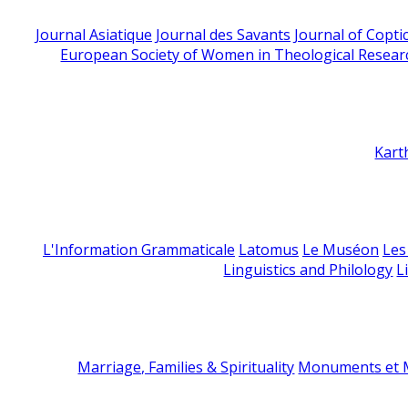
Journal Asiatique
Journal des Savants
Journal of Copti
European Society of Women in Theological Resear
Kart
L'Information Grammaticale
Latomus
Le Muséon
Les
Linguistics and Philology
L
Marriage, Families & Spirituality
Monuments et M