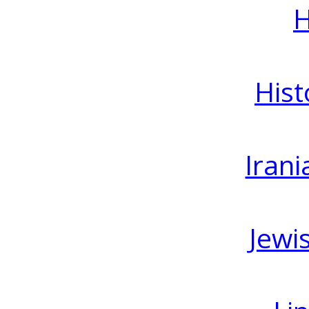
H
Hist
Irani
Jewi