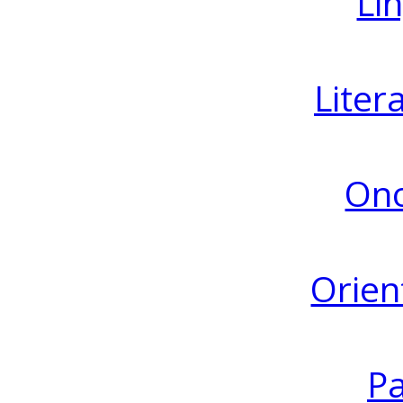
Lin
Liter
Ono
Orien
Pa