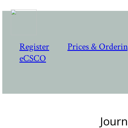
Register
Prices & Orderi
eCSCO
Journ