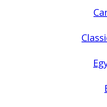
Ca
Classi
Eg