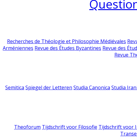
Question
Recherches de Théologie et Philosophie Médiévales
Revu
Arméniennes
Revue des Études Byzantines
Revue des Étu
Revue Th
Semitica
Spiegel der Letteren
Studia Canonica
Studia Iran
Theoforum
Tijdschrift voor Filosofie
Tijdschrift voor
Transe