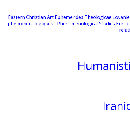
Eastern Christian Art
Ephemerides Theologicae Lovani
phénoménologiques - Phenomenological Studies
Europ
relat
Humanisti
Irani