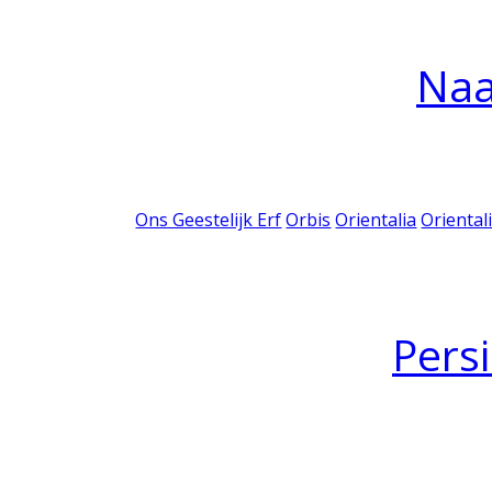
Na
Ons Geestelijk Erf
Orbis
Orientalia
Oriental
Pers