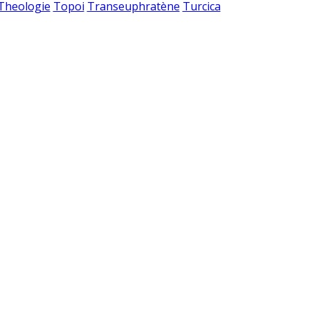
 Theologie
Topoi
Transeuphratène
Turcica