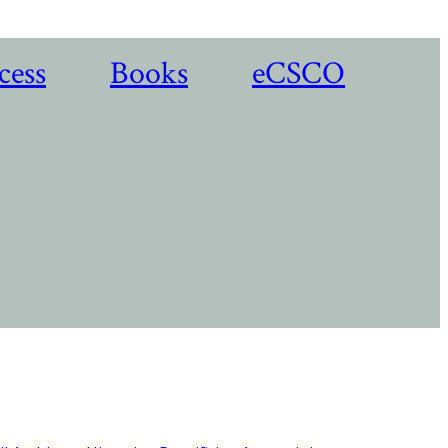
cess
Books
eCSCO