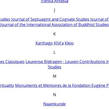
Iranica Antiqua
J
tudies
Journal of Septuagint and Cognate Studies
Journal o
Journal of the International Association of Buddhist Studies
K
Karthago
Khil'a
Kleio
L
es Classiques
Leuvense Bijdragen - Leuven Contributions in
Studies
M
ituality
Monuments et Mémoires de la Fondation Eugène P
N
Naamkunde