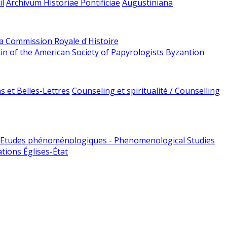
l
Archivum Historiae Pontificiae
Augustiniana
la Commission Royale d'Histoire
tin of the American Society of Papyrologists
Byzantion
 et Belles-Lettres
Counseling et spiritualité / Counselling
Etudes phénoménologiques - Phenomenological Studies
tions Églises-État