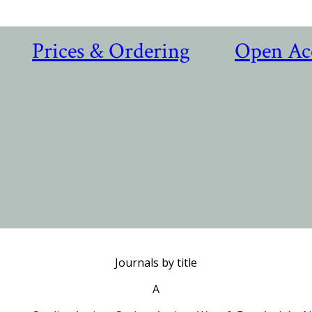
Prices & Ordering
Open Ac
Journals by title
A