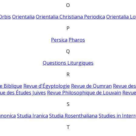
O
Orbis
Orientalia
Orientalia Christiana Periodica
Orientalia Lo
P
Persica
Pharos
Q
Questions Liturgiques
R
e Biblique
Revue d'Égyptologie
Revue de Qumran
Revue des
ue des Études Juives
Revue Philosophique de Louvain
Revue
S
anonica
Studia Iranica
Studia Rosenthaliana
Studies in Inter
T