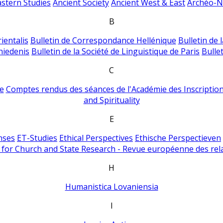
astern Studies
Ancient Society
Ancient West & East
Archéo-Ni
B
ientalis
Bulletin de Correspondance Hellénique
Bulletin de 
hiedenis
Bulletin de la Société de Linguistique de Paris
Bulle
C
e
Comptes rendus des séances de l'Académie des Inscriptions
and Spirituality
E
nses
ET-Studies
Ethical Perspectives
Ethische Perspectieven
for Church and State Research - Revue européenne des rela
H
Humanistica Lovaniensia
I