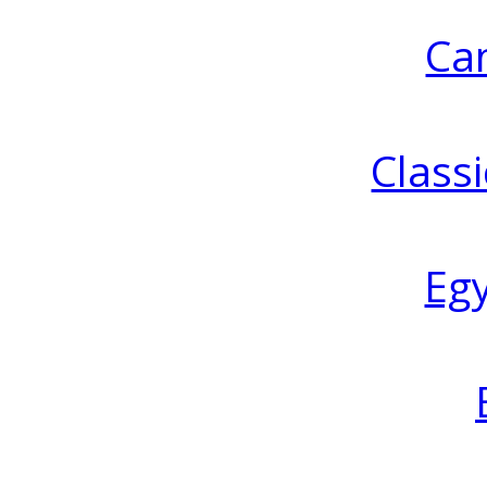
Ca
Classi
Eg