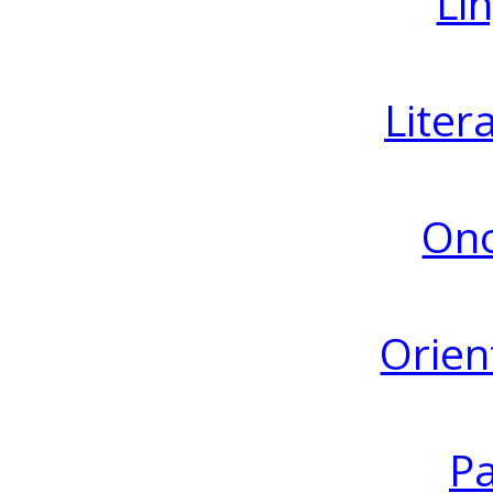
Lin
Liter
Ono
Orien
Pa