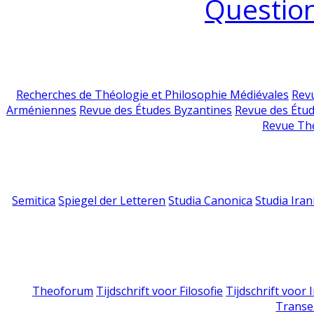
Question
Recherches de Théologie et Philosophie Médiévales
Revu
Arméniennes
Revue des Études Byzantines
Revue des Étu
Revue Th
Semitica
Spiegel der Letteren
Studia Canonica
Studia Iran
Theoforum
Tijdschrift voor Filosofie
Tijdschrift voor
Transe