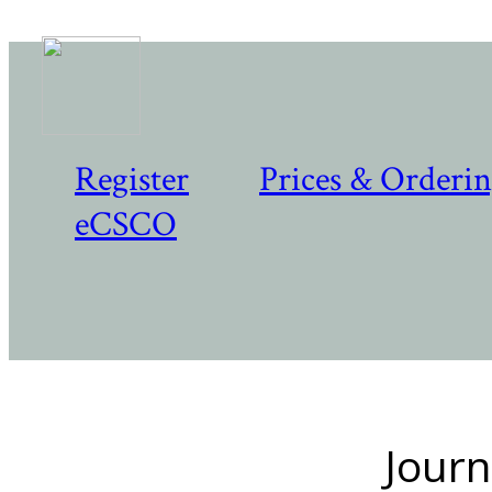
Register
Prices & Orderi
eCSCO
Journ