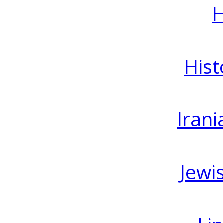
H
Hist
Irani
Jewi