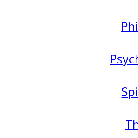
Ph
Psyc
Spi
T