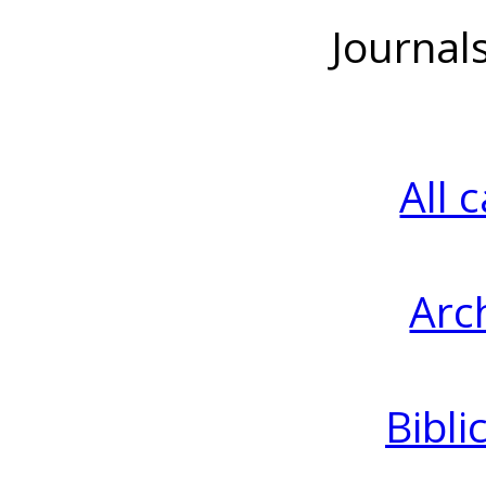
Journal
All 
Arc
Bibli