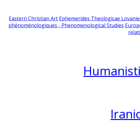
Eastern Christian Art
Ephemerides Theologicae Lovani
phénoménologiques - Phenomenological Studies
Europ
relat
Humanisti
Irani