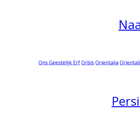
Na
Ons Geestelijk Erf
Orbis
Orientalia
Oriental
Pers