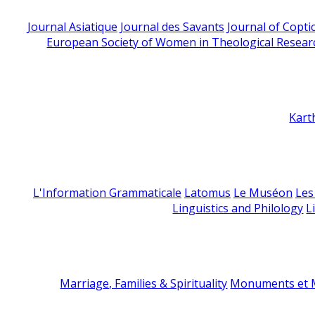
Journal Asiatique
Journal des Savants
Journal of Copti
European Society of Women in Theological Resear
Kart
L'Information Grammaticale
Latomus
Le Muséon
Les
Linguistics and Philology
L
Marriage, Families & Spirituality
Monuments et M