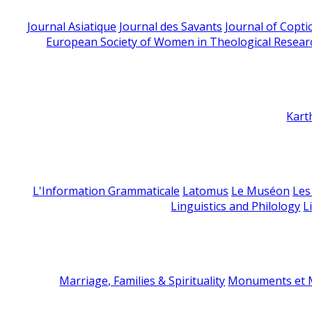
Journal Asiatique
Journal des Savants
Journal of Copti
European Society of Women in Theological Resear
Kart
L'Information Grammaticale
Latomus
Le Muséon
Les
Linguistics and Philology
L
Marriage, Families & Spirituality
Monuments et M