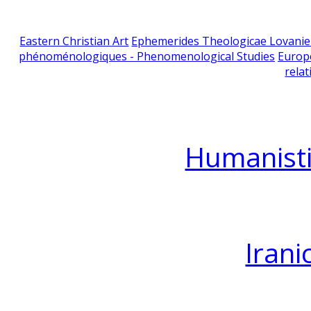
Eastern Christian Art
Ephemerides Theologicae Lovani
phénoménologiques - Phenomenological Studies
Europ
relat
Humanisti
Irani