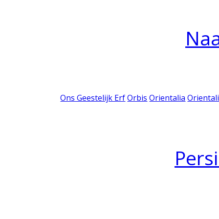
Na
Ons Geestelijk Erf
Orbis
Orientalia
Oriental
Pers