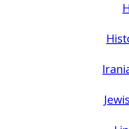
H
Hist
Irani
Jewi