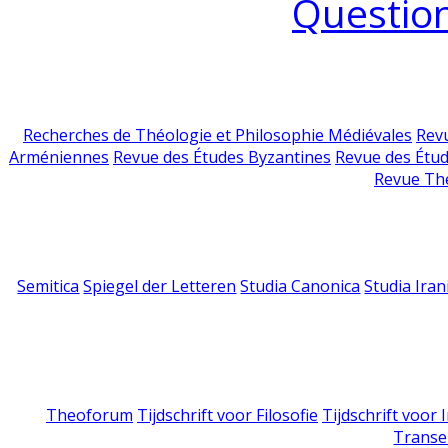
Question
Recherches de Théologie et Philosophie Médiévales
Revu
Arméniennes
Revue des Études Byzantines
Revue des Étu
Revue Th
Semitica
Spiegel der Letteren
Studia Canonica
Studia Iran
Theoforum
Tijdschrift voor Filosofie
Tijdschrift voor
Transe