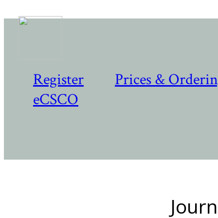
Register
Prices & Orderi
eCSCO
Journ