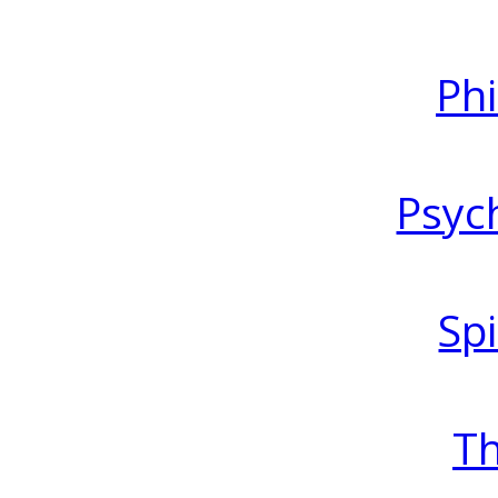
Ph
Psyc
Spi
T