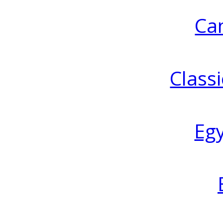
Ca
Classi
Eg