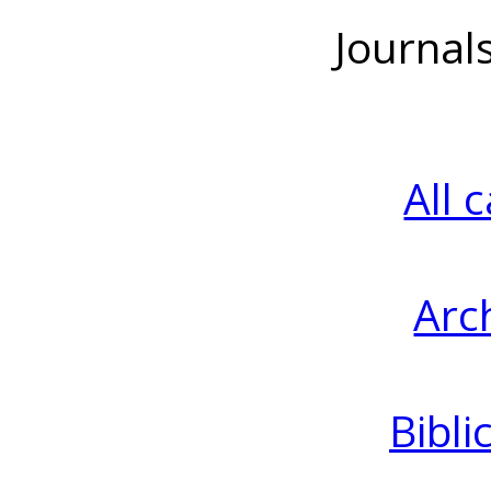
Journal
All 
Arc
Bibli