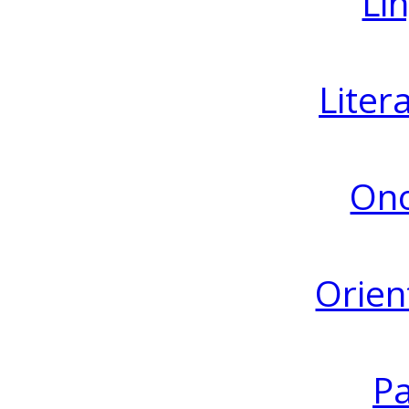
Lin
Liter
Ono
Orien
Pa