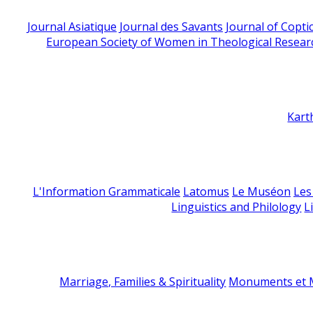
Journal Asiatique
Journal des Savants
Journal of Copti
European Society of Women in Theological Resear
Kart
L'Information Grammaticale
Latomus
Le Muséon
Les
Linguistics and Philology
L
Marriage, Families & Spirituality
Monuments et M