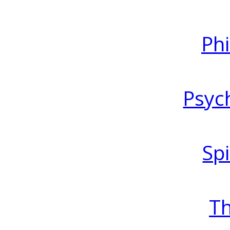
Ph
Psyc
Spi
T