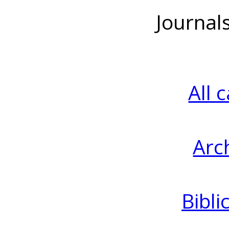
Journal
All 
Arc
Bibli