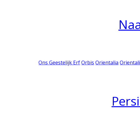
Na
Ons Geestelijk Erf
Orbis
Orientalia
Oriental
Pers