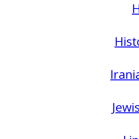
H
Hist
Irani
Jewi