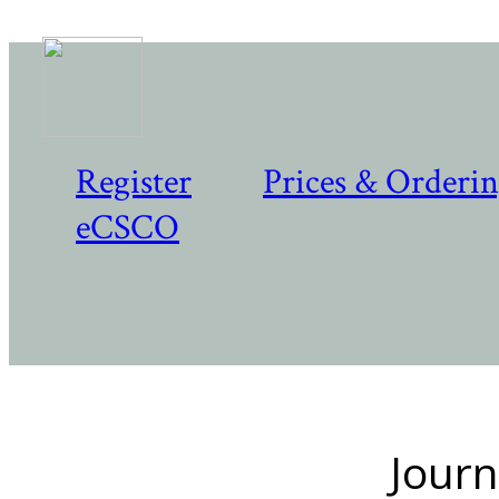
Register
Prices & Orderi
eCSCO
Journ