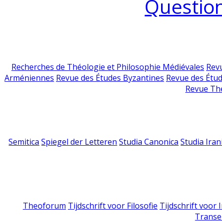
Question
Recherches de Théologie et Philosophie Médiévales
Revu
Arméniennes
Revue des Études Byzantines
Revue des Étu
Revue Th
Semitica
Spiegel der Letteren
Studia Canonica
Studia Iran
Theoforum
Tijdschrift voor Filosofie
Tijdschrift voor
Transe