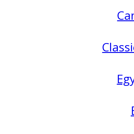
Ca
Classi
Eg