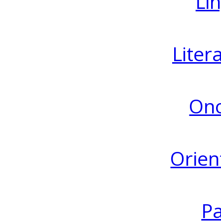
Lin
Liter
Ono
Orien
Pa