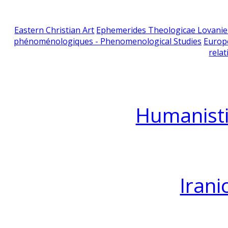
Eastern Christian Art
Ephemerides Theologicae Lovani
phénoménologiques - Phenomenological Studies
Europ
relat
Humanisti
Irani