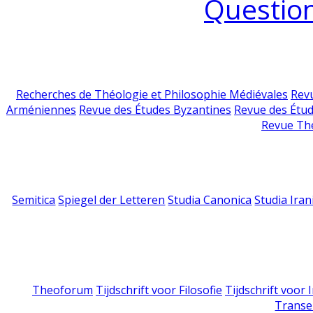
Question
Recherches de Théologie et Philosophie Médiévales
Revu
Arméniennes
Revue des Études Byzantines
Revue des Étu
Revue Th
Semitica
Spiegel der Letteren
Studia Canonica
Studia Iran
Theoforum
Tijdschrift voor Filosofie
Tijdschrift voor
Transe