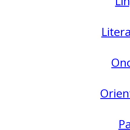
Lin
Liter
Ono
Orien
Pa