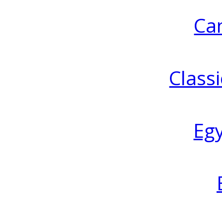
Ca
Classi
Eg