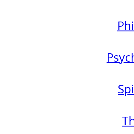
Ph
Psyc
Spi
T