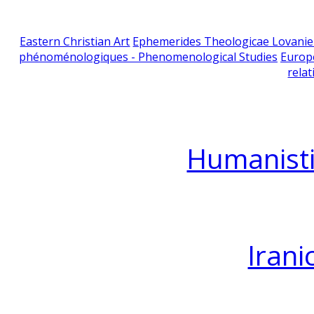
Eastern Christian Art
Ephemerides Theologicae Lovani
phénoménologiques - Phenomenological Studies
Europ
relat
Humanisti
Irani