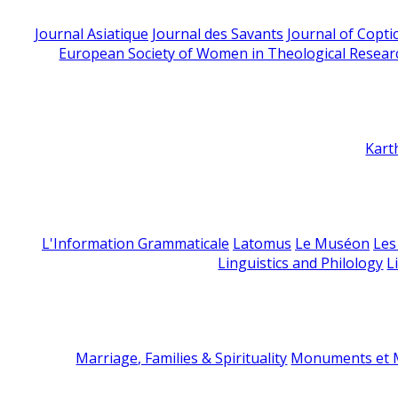
Journal Asiatique
Journal des Savants
Journal of Copti
European Society of Women in Theological Resear
Kart
L'Information Grammaticale
Latomus
Le Muséon
Les
Linguistics and Philology
L
Marriage, Families & Spirituality
Monuments et M