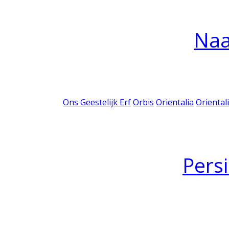
Na
Ons Geestelijk Erf
Orbis
Orientalia
Oriental
Pers