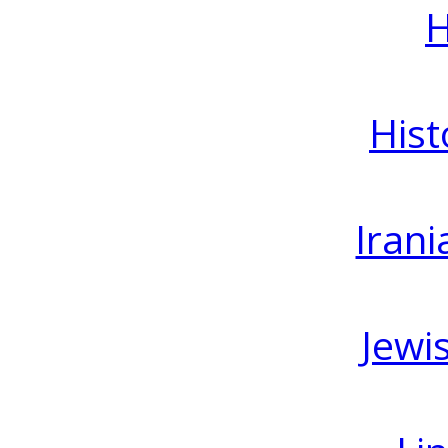
H
Hist
Irani
Jewi