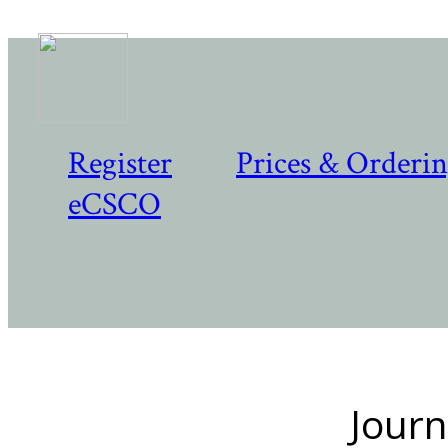
Register
Prices & Orderi
eCSCO
Journ