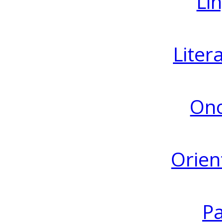
Lin
Liter
Ono
Orien
Pa