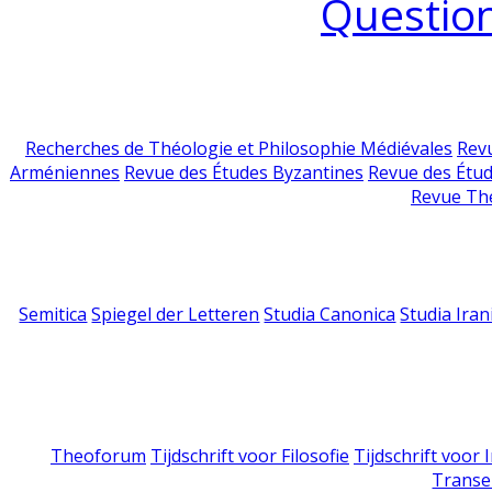
Question
Recherches de Théologie et Philosophie Médiévales
Revu
Arméniennes
Revue des Études Byzantines
Revue des Étu
Revue Th
Semitica
Spiegel der Letteren
Studia Canonica
Studia Iran
Theoforum
Tijdschrift voor Filosofie
Tijdschrift voor
Transe