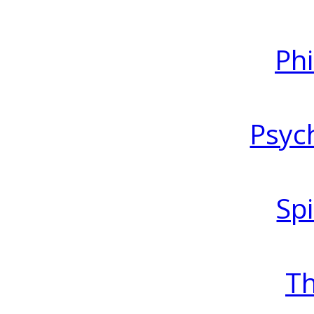
Ph
Psyc
Spi
T