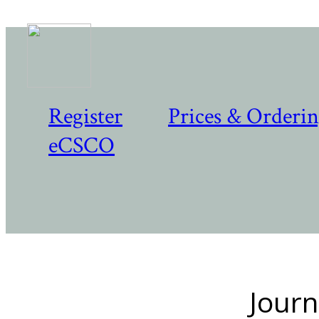
Register
Prices & Orderi
eCSCO
Journ