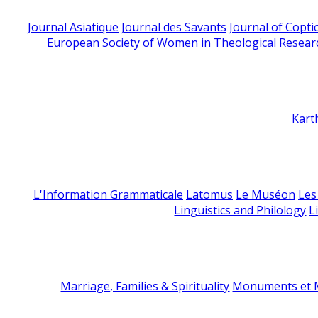
Journal Asiatique
Journal des Savants
Journal of Copti
European Society of Women in Theological Resear
Kart
L'Information Grammaticale
Latomus
Le Muséon
Les
Linguistics and Philology
L
Marriage, Families & Spirituality
Monuments et M