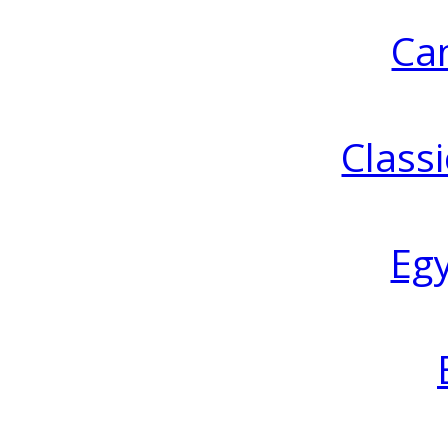
Ca
Classi
Eg