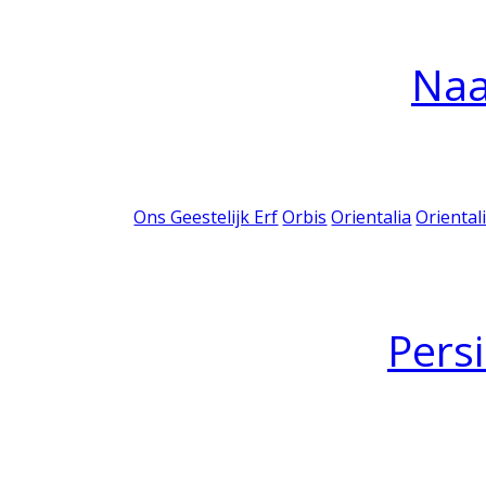
Na
Ons Geestelijk Erf
Orbis
Orientalia
Oriental
Pers