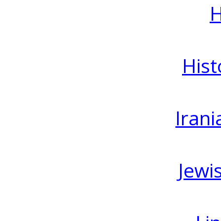
H
Hist
Irani
Jewi