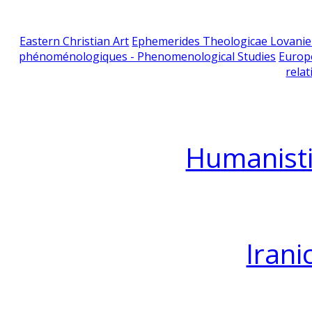
Eastern Christian Art
Ephemerides Theologicae Lovani
phénoménologiques - Phenomenological Studies
Europ
relat
Humanisti
Irani