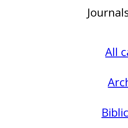
Journal
All 
Arc
Bibli